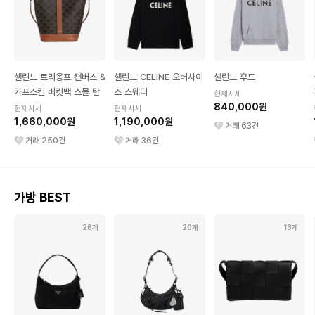
셀린느 트리옹프 캔버스 &
셀린느 CELINE 오버사이
셀린느 후드
카프스킨 버킷백 스몰 탄
즈 스웨터
현재시세
840,000원
현재시세
현재시세
1,660,000원
1,190,000원
거래
63
건
거래
250
건
거래
36
건
가방 BEST
26개
20개
13개