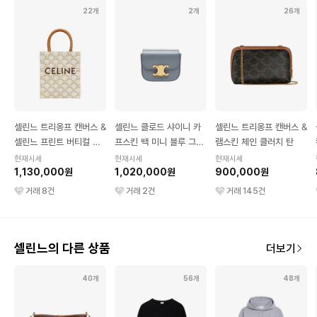
22개
2개
26개
셀린느 트리옹프 캔버스 &
셀린느 클로드 샤이니 카
셀린느 트리옹프 캔버스 &
셀린느 프린트 버티컬 카
프스킨 백 미니 블루 그레
램스킨 체인 클러치 탄
바스 미니 화이트
이
현재시세
현재시세
현재시세
1,130,000원
1,020,000원
900,000원
거래
8
건
거래
2
건
거래
145
건
셀린느의 다른 상품
더보기
40개
56개
48개