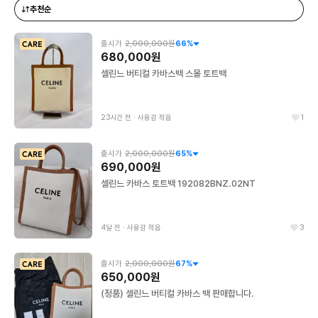
추천순
출시가
2,000,000원
66
%
680,000원
셀린느 버티컬 카바스백 스몰 토트백
23시간 전
∙
사용감 적음
1
출시가
2,000,000원
65
%
690,000원
셀린느 카바스 토트백 192082BNZ.02NT
4달 전
∙
사용감 적음
3
출시가
2,000,000원
67
%
650,000원
(정품) 셀린느 버티컬 카바스 백 판매합니다.