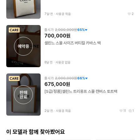
7달 전
∙
사용감 적음
2
출시가
2,000,000원
65
%
700,000원
셀린느 스몰 사이즈 버티컬 카바스 백
예약중
8달 전
∙
사용감 없음
출시가
2,000,000원
66
%
675,000원
[S급/정품]셀린느 트리옹프 스몰 캔버스 토트백
판매

완료
2달 전
∙
사용감 적음
11
1
이 모델과 함께 찾아봤어요