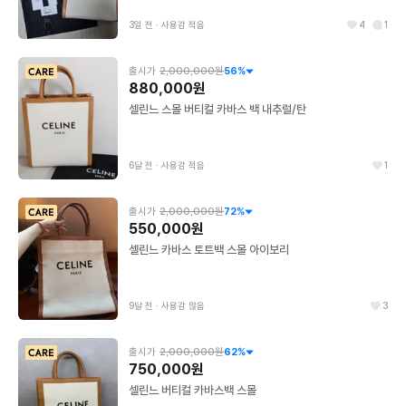
3일 전
∙
사용감 적음
4
1
출시가
2,000,000원
56
%
880,000원
셀린느 스몰 버티컬 카바스 백 내추럴/탄
6달 전
∙
사용감 적음
1
출시가
2,000,000원
72
%
550,000원
셀린느 카바스 토트백 스몰 아이보리
9달 전
∙
사용감 많음
3
출시가
2,000,000원
62
%
750,000원
셀린느 버티컬 카바스백 스몰