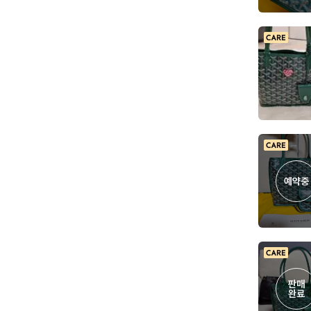
예약중
판매

완료