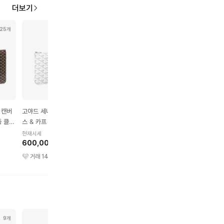
더보기
25개
13개
37개
24개
 캔버
고야드 세나 고야딘 캔버
고야드 생쉴피스 캔버스 &
고야드 생피에르 캔버스
죽 클러
스 & 카프 스킨 가죽 클러
카프스킨 카드홀더 그린
카프스킨 카드지갑 블랙
치 MM 화이트
탄
현재시세
현재시세
현재시세
600,000원
320,000원
590,000원
거래
14
건
거래
170
건
거래
71
건
9개
7개
2개
5개