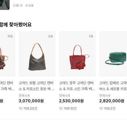
23일 전
∙
새 상품
 함께 찾아봤어요
11개
2개
1개
야딘 캔버
고야드 보헴 고야딘 캔버
고야드 앙주 고야딘 캔버
고야드 캅베르 고야
 가죽 백
스 & 카프스킨 호보 백 P
스 & 카프 스킨 가죽 백
버스 & 세르봉 카
M 블랙 & 탄
미니 레드
백 PM 그린
현재시세
현재시세
현재시세
0원
3,070,000원
2,530,000원
2,820,000원
거래
20
건
거래
10
건
거래
2
건