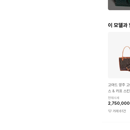
이 모델과
고야드 앙주 고
스 & 카프 스킨
미니 블랙 & 탄
현재시세
2,750,00
거래
61
건