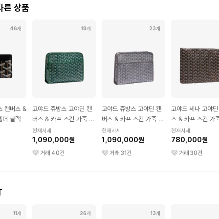
다른 상품
46개
18개
23개
 캔버스 &
고야드 쥬방스 고야딘 캔
고야드 쥬방스 고야딘 캔
고야드 세나 고야딘
홀더 블랙
버스 & 카프 스킨 가죽 토
버스 & 카프 스킨 가죽 토
스 & 카프 스킨 가
일렛백 GM 그린
일렛백 GM 그레이
치 MGM 블랙
현재시세
현재시세
현재시세
1,090,000원
1,090,000원
780,000원
거래
40
건
거래
31
건
거래
30
건
T
11개
26개
13개