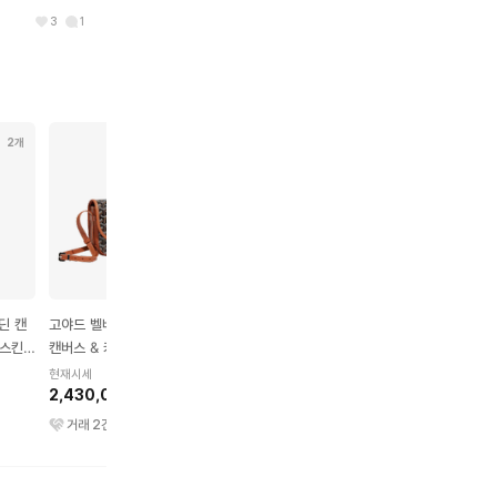
3
1
2개
3개
1개
1개
딘 캔
고야드 벨베데르 고야딘
로에베 벌룬 리넨 & 카프
셀린느 니노 서플 그레
프스킨
캔버스 & 카프 스킨 가죽
스킨 백 스몰 내추럴 블랙
카프스킨 백 틴 블랙
백 PM 블랙 & 탄
현재시세
현재시세
현재시세
2,430,000원
1,450,000원
4,100,000원
거래
2
건
거래
0
건
거래
0
건