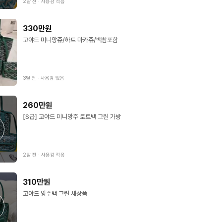
2달 전
∙
사용감 적음
330만원
고야드 미니앙쥬/하트 마카쥬/백참포함
3달 전
∙
사용감 없음
260만원
[S급] 고야드 미니앙주 토트백 그린 가방
2달 전
∙
사용감 적음
310만원
고야드 앙주백 그린 새상품