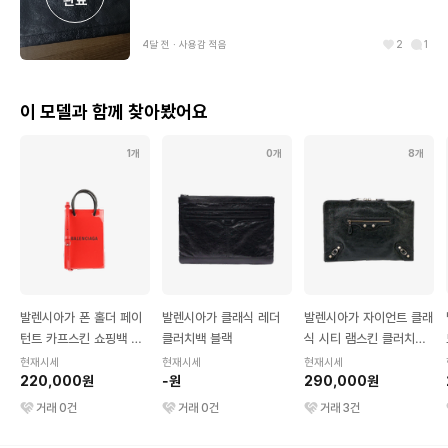
4달 전
∙
사용감 적음
2
1
이 모델과 함께 찾아봤어요
1개
0개
8개
발렌시아가 폰 홀더 페이
발렌시아가 클래식 레더
발렌시아가 자이언트 클래
턴트 카프스킨 쇼핑백 미
클러치백 블랙
식 시티 램스킨 클러치백
니 레드
라지 블랙
현재시세
현재시세
현재시세
220,000원
-원
290,000원
거래
0
건
거래
0
건
거래
3
건