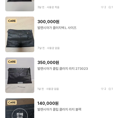
3달 전
∙
사용감 적음
2
1
300,000원
발렌시아가 클러치백 L 사이즈
7달 전
∙
사용감 없음
350,000원
발렌시아가 클립 클러치 라지 273023
1달 전
∙
사용감 없음
2
1
140,000원
발렌시아가 클립 클러치 라지 블랙
판매

완료