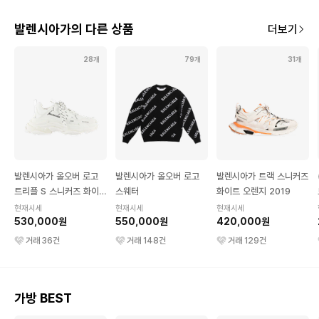
발렌시아가의 다른 상품
더보기
28개
79개
31개
발렌시아가 올오버 로고
발렌시아가 올오버 로고
발렌시아가 트랙 스니커즈
트리플 S 스니커즈 화이트
스웨터
화이트 오렌지 2019
블랙
현재시세
현재시세
현재시세
530,000원
550,000원
420,000원
거래
36
건
거래
148
건
거래
129
건
가방 BEST