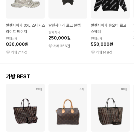
발렌시아가 3XL 스니커즈
발렌시아가 로고 볼캡
발렌시아가 올오버 로고
라이트 베이지
스웨터
현재시세
250,000원
현재시세
현재시세
830,000원
550,000원
거래
356
건
거래
714
건
거래
148
건
가방 BEST
13개
6개
10개