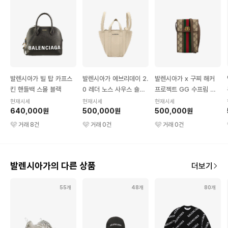
발렌시아가 빌 탑 카프스
발렌시아가 에브리데이 2.
발렌시아가 x 구찌 해커
킨 핸들백 스몰 블랙
0 레더 노스 사우스 숄더
프로젝트 GG 수프림 캔
토트백 XS 그레이지
버스 폰 홀더백 베에지 &
현재시세
현재시세
현재시세
640,000원
500,000원
에보니
500,000원
거래
8
건
거래
0
건
거래
0
건
발렌시아가의 다른 상품
더보기
55개
48개
80개