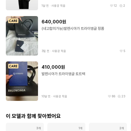
1달 전
∙
사용감 적음
12
2
640,000원
(네고합의가능)발렌시아가 트라이앵글 정품
3일 전
∙
사용감 적음
5
410,000원
발렌시아가 트라이앵글 토트백
10달 전
∙
사용감 적음
86
23
이 모델과 함께 찾아봤어요
3개
1개
2개