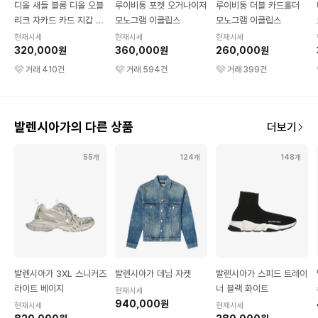
디올 새들 블룸 디올 오블
루이비통 포켓 오거나이저
루이비통 더블 카드홀더
리크 자카드 카드 지갑 블
모노그램 이클립스
모노그램 이클립스
루
현재시세
현재시세
현재시세
320,000원
360,000원
260,000원
거래
410
건
거래
594
건
거래
399
건
발렌시아가의 다른 상품
더보기
55개
124개
148개
발렌시아가 3XL 스니커즈
발렌시아가 데님 자켓
발렌시아가 스피드 트레이
라이트 베이지
너 블랙 화이트
현재시세
940,000원
현재시세
현재시세