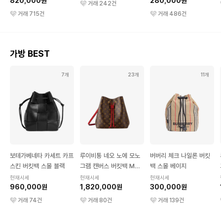
820,000원
280,000원
거래
242
건
거래
715
건
거래
486
건
가방 BEST
7개
23개
11개
보테가베네타 카세트 카프
루이비통 네오 노에 모노
버버리 체크 나일론 버킷
스킨 버킷백 스몰 블랙
그램 캔버스 버킷백 MM
백 스몰 베이지
코클리코
현재시세
현재시세
현재시세
960,000원
1,820,000원
300,000원
거래
74
건
거래
80
건
거래
139
건