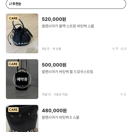
추천순
520,000원
발렌시아가 블랙 스트링 버킷백 스몰
6달 전
∙
새 상품
11
5
500,000원
발렌시아가 버킷백 휠 드로우스트링
예약중
10달 전
∙
사용감 적음
2
480,000원
발렌시아가 버킷백 S 스몰