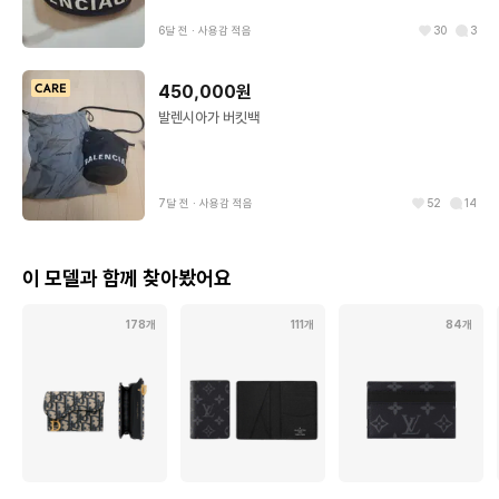
6달 전
∙
사용감 적음
30
3
450,000원
발렌시아가 버킷백
7달 전
∙
사용감 적음
52
14
이 모델과 함께 찾아봤어요
178개
111개
84개