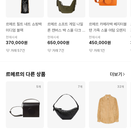
르메르 필트 네트 쇼핑백
르메르 소프트 게임 나일
르메르 카메라백 베지터블
미디엄 블랙
론 캔버스 백 스몰 다크 토
탠 가죽 스몰 어텀 오렌지
바코
현재시세
현재시세
현재시세
370,000원
650,000원
450,000원
거래
57
건
거래
7
건
거래
1
건
르메르의 다른 상품
더보기
5개
7개
32개