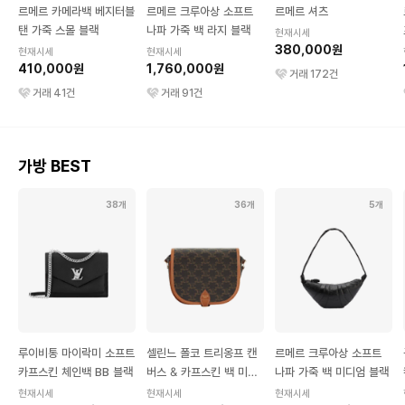
르메르 카메라백 베지터블
르메르 크루아상 소프트
르메르 셔츠
탠 가죽 스몰 블랙
나파 가죽 백 라지 블랙
현재시세
380,000원
현재시세
현재시세
410,000원
1,760,000원
거래
172
건
거래
41
건
거래
91
건
가방 BEST
38개
36개
5개
루이비통 마이락미 소프트
셀린느 폴코 트리옹프 캔
르메르 크루아상 소프트
카프스킨 체인백 BB 블랙
버스 & 카프스킨 백 미디
나파 가죽 백 미디엄 블랙
엄 탄
현재시세
현재시세
현재시세