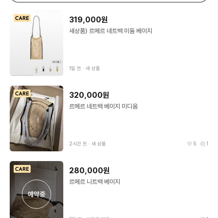
319,000원
새상품) 르메르 네트백 미듐 베이지
1일 전
∙
새 상품
320,000원
르메르 네트백 베이지 미디움
2시간 전
∙
새 상품
5
1
280,000원
르메르 니트백 베이지
예약중