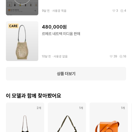
9달 전
∙
사용감 적음
3
4
480,000원
르메르 네트백 미디움 판매
10달 전
∙
사용감 없음
39
16
상품 더보기
이 모델과 함께 찾아봤어요
2개
1개
1개