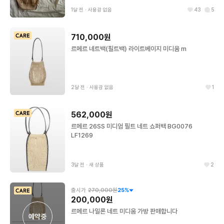
1달 전
∙
사용감 없음
43
5
710,000원
르메르 네트백(필트백) 라이트베이지 미디움 m
2달 전
∙
사용감 없음
1
562,000원
르메르 26SS 미디엄 필트 네트 쇼퍼백 BG0076
LF1269
3달 전
∙
새 상품
2
출시가
270,000원
25
%
200,000원
르메르 나일론 네트 미디움 가방 판매합니다
예약중