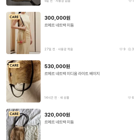
5일 전
∙
사용감 없음
1
300,000원
르메르 네트백 미듐
27일 전
∙
사용감 적음
9
3
530,000원
르메르 네트백 미디움 라이트 베이지
14시간 전
∙
새 상품
6
320,000원
르메르 네트백 미듐