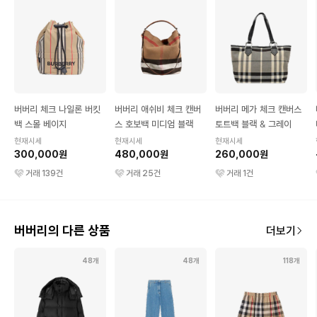
버버리 체크 나일론 버킷
버버리 애쉬비 체크 캔버
버버리 메가 체크 캔버스
백 스몰 베이지
스 호보백 미디엄 블랙
토트백 블랙 & 그레이
현재시세
현재시세
현재시세
300,000원
480,000원
260,000원
거래
139
건
거래
25
건
거래
1
건
버버리의 다른 상품
더보기
48개
48개
118개