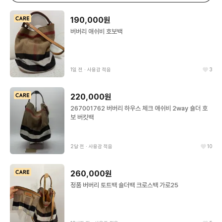
190,000원
버버리 애쉬비 호보백
1일 전
∙
사용감 적음
3
220,000원
267001762 버버리 하우스 체크 애쉬비 2way 숄더 호
보 버킷백
2달 전
∙
사용감 적음
10
260,000원
정품 버버리 토트백 숄더백 크로스백 가로25