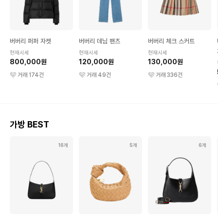
버버리 퍼퍼 자켓
버버리 데님 팬츠
버버리 체크 스커트
현재시세
현재시세
현재시세
800,000원
120,000원
130,000원
거래
174
건
거래
49
건
거래
336
건
가방 BEST
16개
5개
6개