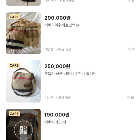
18시간 전
∙
사용감 많음
5
290,000원
버버리애쉬비호보백 M
11달 전
∙
사용감 많음
3
250,000원
초특가 정품 버버리 수잔나 숄더백
4달 전
∙
사용감 적음
16
190,000원
버버리 호보백
판매

완료