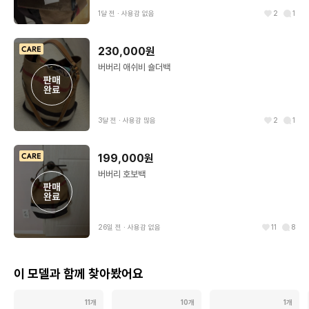
1달 전
∙
사용감 없음
2
1
230,000원
버버리 애쉬비 숄더백
판매

완료
3달 전
∙
사용감 많음
2
1
199,000원
버버리 호보백
판매

완료
26일 전
∙
사용감 없음
11
8
이 모델과 함께 찾아봤어요
11개
10개
1개