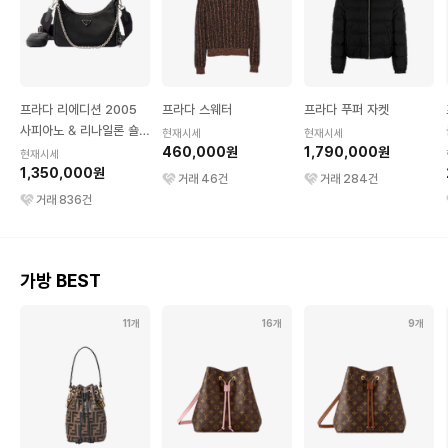
프라다 리에디션 2005
프라다 스웨터
프라다 푸퍼 자켓
사피아노 & 리나일론 숄더
현재시세
현재시세
백 블랙
460,000원
1,790,000원
현재시세
1,350,000원
거래
46
건
거래
284
건
거래
836
건
가방 BEST
11개
16개
9개