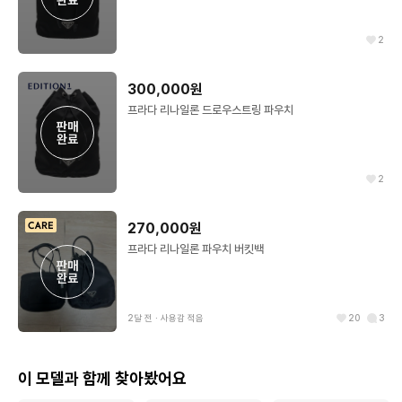
2
300,000원
프라다 리나일론 드로우스트링 파우치
판매

완료
2
270,000원
프라다 리나일론 파우치 버킷백
판매

완료
2달 전
∙
사용감 적음
20
3
이 모델과 함께 찾아봤어요