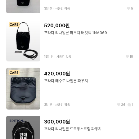
3달 전
∙
사용감 적음
5
520,000원
프라다 리나일론 파우치 버킷백 1NA369
15일 전
∙
사용감 없음
18
420,000원
프라다 테수토 나일론 파우치
3일 전
∙
사용감 적음
26
1
300,000원
프라다 리나일론 드로우스트링 파우치
판매

완료