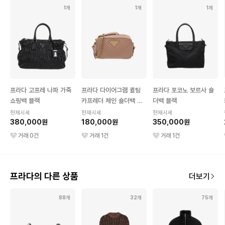
1개
1개
1개
프라다 고프레 나파 가죽
프라다 다이어그램 퀼팅
프라다 포코노 보르사 숄
쇼핑백 블랙
카프레더 체인 숄더백 핑
더백 블랙
크베이지
현재시세
현재시세
현재시세
380,000원
180,000원
350,000원
거래
0
건
거래
1
건
거래
1
건
프라다의 다른 상품
더보기
88개
32개
75개