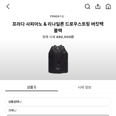
PRADA
가방
프라다 사피아노 & 리나일론 드로우스트링 버킷백
블랙
현재 시세
480,000원
상품
5
시세 정보
상품상태
가격