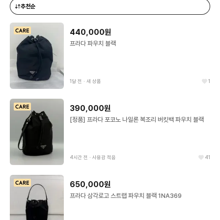
추천순
440,000원
프라다 파우치 블랙
1달 전
∙
새 상품
1
390,000원
[정품] 프라다 포코노 나일론 복조리 버킷백 파우치 블랙
4시간 전
∙
사용감 적음
41
650,000원
프라다 삼각로고 스트랩 파우치 블랙 1NA369