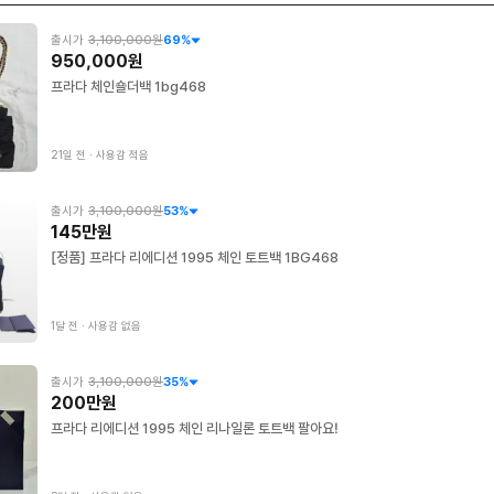
출시가
3,100,000원
69
%
950,000원
프라다 체인숄더백 1bg468
21일 전
∙
사용감 적음
출시가
3,100,000원
53
%
145만원
[정품] 프라다 리에디션 1995 체인 토트백 1BG468
1달 전
∙
사용감 없음
출시가
3,100,000원
35
%
200만원
프라다 리에디션 1995 체인 리나일론 토트백 팔아요!