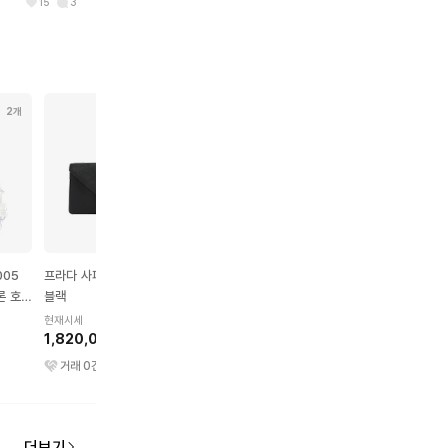
15
3
2개
5개
2개
3개
005
프라다 사피아노 숄더백
프라다 갤러리아 사피아노
프라다 클레오 브러쉬드
론 호보
블랙
숄더백 스몰 블랙
카프스킨 호보백 미니 
랙
현재시세
현재시세
현재시세
1,820,000원
900,000원
1,460,000원
거래
0
건
거래
15
건
거래
11
건
더보기