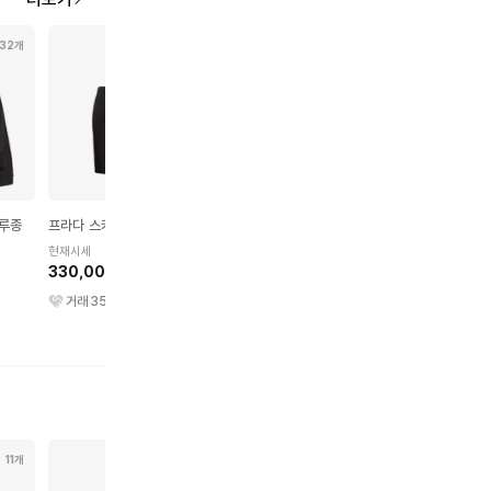
32개
46개
75개
36개
블루종
프라다 스커트
프라다 푸퍼 자켓
프라다 티셔츠
현재시세
현재시세
현재시세
330,000원
1,790,000원
430,000원
거래
35
건
거래
284
건
거래
73
건
11개
13개
15개
14개