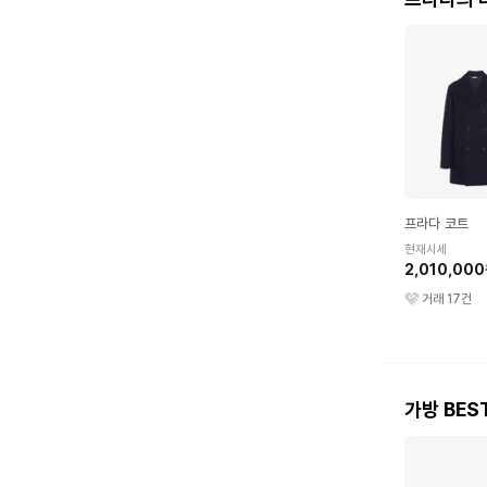
프라다 코트
현재시세
2,010,00
거래
17
건
가방 BES