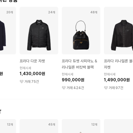
20개
24개
48개
프라다 다운 자켓
프라다 듀엣 사피아노 &
프라다 리나일론 
리나일론 버킷백 블랙
자켓
현재시세
0원
1,430,000원
현재시세
현재시세
990,000원
1,490,000원
거래
75
건
거래
424
건
거래
97
건
T
12개
45개
12개