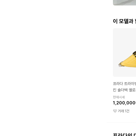
이 모델과
프라다 트라이
킨 숄더백 옐로
현재시세
1,200,00
거래
1
건
프라다의 