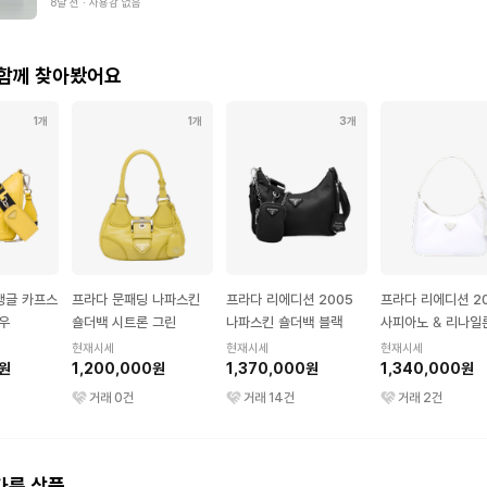
8달 전
∙
사용감 없음
 함께 찾아봤어요
1개
1개
3개
앵글 카프스
프라다 문패딩 나파스킨
프라다 리에디션 2005
프라다 리에디션 2
우
숄더백 시트론 그린
나파스킨 숄더백 블랙
사피아노 & 리나일
백 미니 화이트
현재시세
현재시세
현재시세
0원
1,200,000원
1,370,000원
1,340,000원
거래
0
건
거래
14
건
거래
2
건
다른 상품