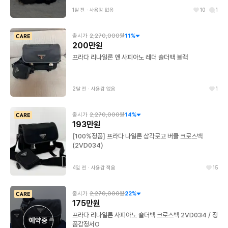
1달 전
∙
사용감 없음
10
1
출시가
2,270,000원
11
%
200만원
프라다 리나일론 앤 사피아노 레더 숄더백 블랙
2달 전
∙
사용감 없음
1
출시가
2,270,000원
14
%
193만원
[100%정품] 프라다 나일론 삼각로고 버클 크로스백
(2VD034)
4일 전
∙
사용감 적음
15
출시가
2,270,000원
22
%
175만원
프라다 리나일론 사피아노 숄더백 크로스백 2VD034 / 정
예약중
품감정서O