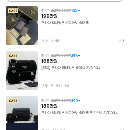
출시가
2,270,000원
12
%
199만원
프라다 리나일론 사피아노 숄더백
1일 전
∙
새 상품
3
출시가
2,270,000원
25
%
168만원
[정품] 프라다 리나일론 숄더백 2VD034
17시간 전
∙
사용감 적음
출시가
2,270,000원
20
%
180만원
프라다 리나일론 사피아노 숄더백 크로스백 2VD034