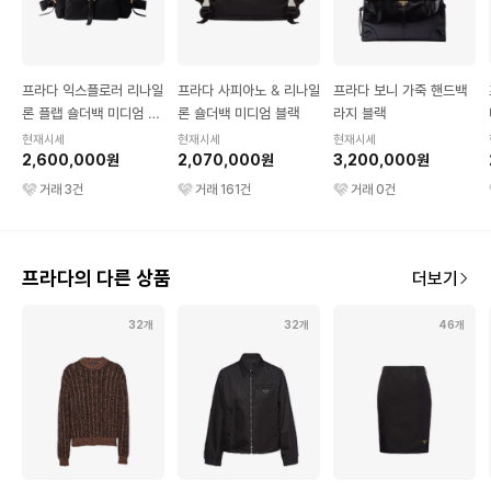
프라다 익스플로러 리나일
프라다 사피아노 & 리나일
프라다 보니 가죽 핸드백
론 플랩 숄더백 미디엄 블
론 숄더백 미디엄 블랙
라지 블랙
랙
현재시세
현재시세
현재시세
2,600,000원
2,070,000원
3,200,000원
거래
3
건
거래
161
건
거래
0
건
프라다의 다른 상품
더보기
32개
32개
46개