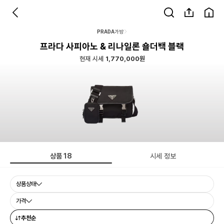
PRADA
가방
프라다 사피아노 & 리나일론 숄더백 블랙
현재 시세
1,770,000원
상품
18
시세 정보
상품상태
가격
추천순