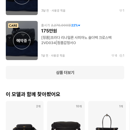
3달 전
∙
사용감 적음
1
출시가
2,270,000원
22
%
175만원
[정품]프라다 리나일론 사피아노 숄더백 크로스백
예약중
2VD034|정품감정서O
1달 전
∙
사용감 적음
6
1
상품 더보기
이 모델과 함께 찾아봤어요
2개
10개
1개