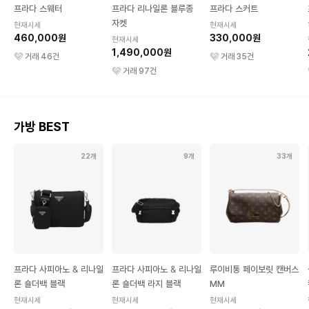
프라다 스웨터
프라다 리나일론 블루종
프라다 스커트
자켓
현재시세
현재시세
460,000원
330,000원
현재시세
1,490,000원
거래
46
건
거래
35
건
거래
97
건
가방 BEST
22개
9개
33개
프라다 사피아노 & 리나일
프라다 사피아노 & 리나일
루이비통 페이보릿 캔버스
론 숄더백 블랙
론 숄더백 라지 블랙
MM
현재시세
현재시세
현재시세