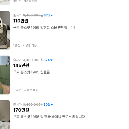
5달 전
∙
사용감 없음
출시가
3,400,000원
67
%
110만원
구찌 홀스빗 1955 탑핸들 스몰 판매합니다!
1달 전
∙
사용감 적음
출시가
3,400,000원
57
%
145만원
구찌 홀스빗 1995 탑핸들
11달 전
∙
사용감 적음
출시가
3,400,000원
50
%
170만원
구찌 홀스빗 1955 탑 핸들 숄더백 크로스백 팝니다