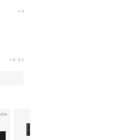
4
8
2
121개
152개
64개
43개