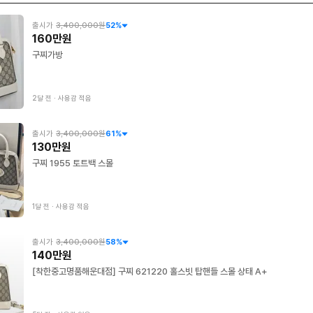
출시가
3,400,000원
52
%
160만원
구찌가방
2달 전
∙
사용감 적음
출시가
3,400,000원
61
%
130만원
구찌 1955 토트백 스몰
1달 전
∙
사용감 적음
출시가
3,400,000원
58
%
140만원
[착한중고명품해운대점] 구찌 621220 홀스빗 탑핸들 스몰 상태 A+