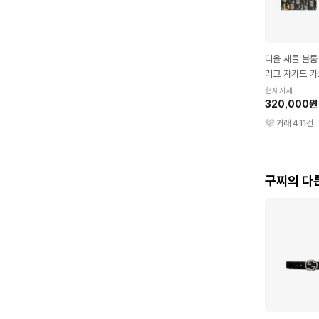
디올 새들 블룸
리크 자카드 카
루
현재시세
320,000원
거래
411
건
구찌의 다