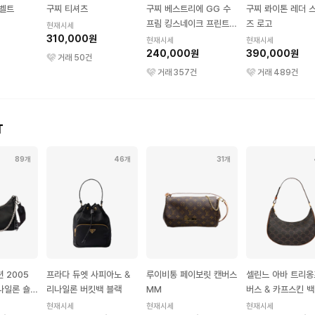
 벨트
구찌 티셔츠
구찌 베스트리에 GG 수
구찌 롸이톤 레더 
프림 킹스네이크 프린트
즈 로고
현재시세
310,000원
캔버스 반지갑 베이지 에
현재시세
현재시세
보니
240,000원
390,000원
거래
50
건
거래
357
건
거래
489
건
T
89개
46개
31개
 2005
프라다 듀엣 사피아노 &
루이비통 페이보릿 캔버스
셀린느 아바 트리옹
나일론 숄더
리나일론 버킷백 블랙
MM
버스 & 카프스킨 백
엄 탄
현재시세
현재시세
현재시세