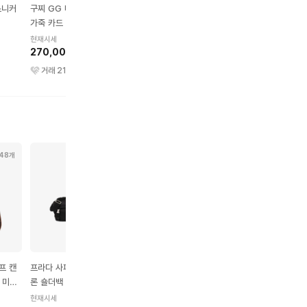
스니커
구찌 GG 마몽 마틀라세
구찌 GG 마몽 벨트
구찌 롸이톤 레더 스니
가죽 카드 케이스 블랙
즈 디스트레스드 아이보
현재시세
370,000원
현재시세
현재시세
270,000원
270,000원
거래
449
건
거래
216
건
거래
251
건
48개
8개
20개
33개
프 캔
프라다 사피아노 & 리나일
발렌시아가 르 카골 아레
셀린느 트리옹프 캔버스
 미디
론 숄더백 라지 블랙
나 램스킨 숄더백 XS 블
카프스킨 버킷백 미디엄
랙
탄
현재시세
현재시세
현재시세