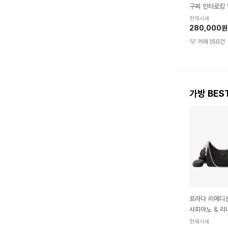
구찌 인터로킹
현재시세
280,000원
거래
150
건
가방 BES
프라다 리에디션
사피아노 & 리
백 블랙
현재시세