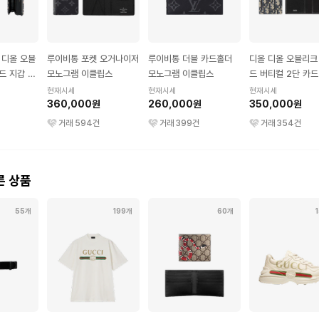
 디올 오블
루이비통 포켓 오거나이저
루이비통 더블 카드홀더
디올 디올 오블리크
드 지갑 블
모노그램 이클립스
모노그램 이클립스
드 버티컬 2단 카드
베이지 블랙
현재시세
현재시세
현재시세
360,000원
260,000원
350,000원
거래
594
건
거래
399
건
거래
354
건
른 상품
55개
199개
60개