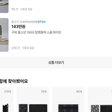
6일 전
∙
사용감 적음
출시가
3,400,000원
57
%
143만원
구찌 홀스빗 1955 탑핸들백 스몰 화이트
23일 전
∙
사용감 없음
상품 더보기
 함께 찾아봤어요
179개
111개
85개