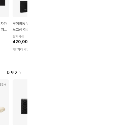
 자카
루이비통 멀티플 월렛 모
디올 디올 오블리크 자카
프라다 리에디션 2005
 지갑
노그램 이클립스
드 & 그레인 송아지 가죽
사피아노 & 리나일론 
카드 지갑 베이지 블랙
백 블랙
현재시세
현재시세
현재시세
420,000원
290,000원
1,080,000원
거래
451
건
거래
306
건
거래
320
건
더보기
153개
44개
138개
55개