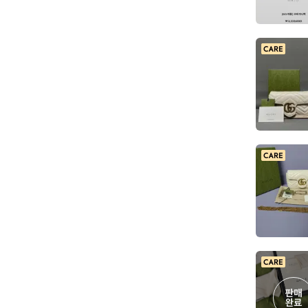
판매

완료