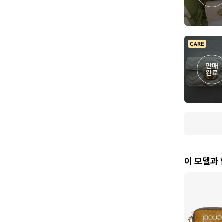
판매

완료
이 모델과