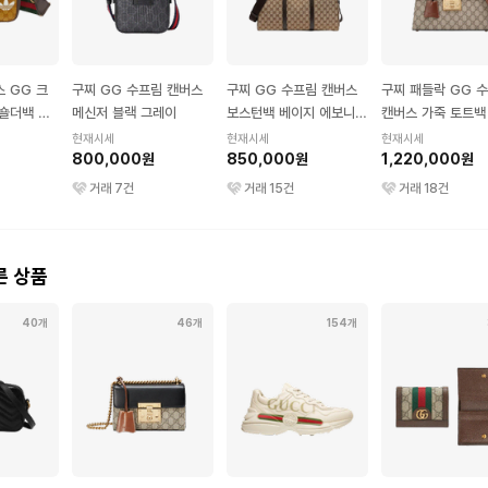
스 GG 크
구찌 GG 수프림 캔버스
구찌 GG 수프림 캔버스
구찌 패들락 GG 
숄더백 스
메신저 블랙 그레이
보스턴백 베이지 에보니
캔버스 가죽 토트백
운
브라운
브라운
현재시세
현재시세
현재시세
800,000원
850,000원
1,220,000원
거래
7
건
거래
15
건
거래
18
건
른 상품
40개
46개
154개