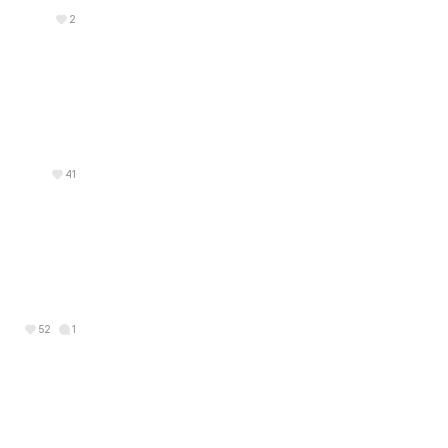
2
41
52
1