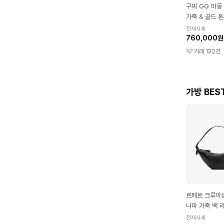
구찌 GG 마몽
가죽 & 골드 
백 미니 블랙
현재시세
760,000원
거래
132
건
가방 BES
르메르 크루아
나파 가죽 백 
현재시세