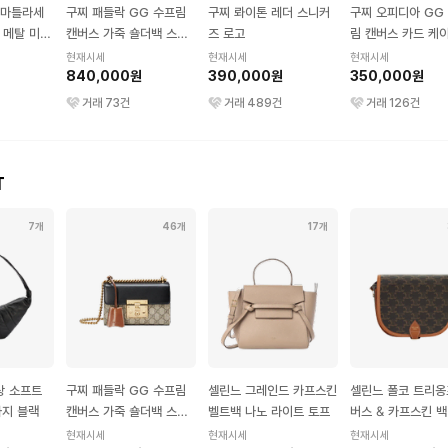
 마틀라세
구찌 패들락 GG 수프림
구찌 롸이톤 레더 스니커
구찌 오피디아 GG
톤 메탈 미니
캔버스 가죽 숄더백 스몰
즈 로고
림 캔버스 카드 케
베이지 에보니 블랙
갑 베이지 에보니 
현재시세
현재시세
현재시세
840,000원
390,000원
350,000원
거래
73
건
거래
489
건
거래
126
건
T
7개
46개
17개
상 소프트
구찌 패들락 GG 수프림
셀린느 그레인드 카프스킨
셀린느 폴코 트리옹
라지 블랙
캔버스 가죽 숄더백 스몰
벨트백 나노 라이트 토프
버스 & 카프스킨 백
베이지 에보니 블랙
엄 탄
현재시세
현재시세
현재시세