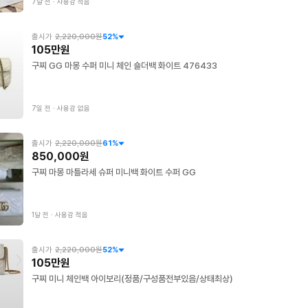
7달 전
∙
사용감 적음
출시가
2,220,000원
52
%
105만원
구찌 GG 마몽 수퍼 미니 체인 숄더백 화이트 476433
7일 전
∙
사용감 없음
출시가
2,220,000원
61
%
850,000원
구찌 마몽 마틀라세 슈퍼 미니백 화이트 수퍼 GG
1달 전
∙
사용감 적음
출시가
2,220,000원
52
%
105만원
구찌 미니 체인백 아이보리(정품/구성품전부있음/상태최상)