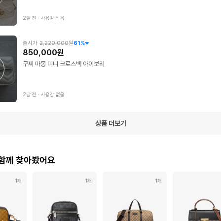
2달 전
∙
사용감 적음
출시가
2,220,000원
61
%
850,000원
구찌 마몽 미니 크로스백 아이보리
2달 전
∙
사용감 없음
상품 더보기
 함께 찾아봤어요
1개
1개
1개