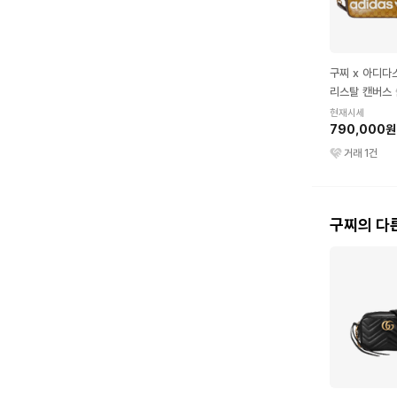
구찌 x 아디다
리스탈 캔버스 
몰 베이지 브라
현재시세
790,000원
거래
1
건
구찌의 다