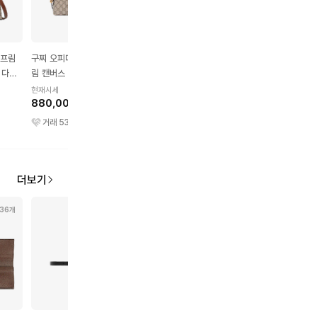
수프림
구찌 오피디아 GG 수프
구찌 GG 마몽 마틀라세
구찌 오피디아 GG 수프
 다크
림 캔버스 숄더백 스몰 베
가죽 숄더백 스몰 블랙
림 캔버스 메신저백 스
이지 에보니 브라운
베이지 에보니 브라운
현재시세
현재시세
현재시세
880,000원
930,000원
1,080,000원
거래
53
건
거래
233
건
거래
22
건
더보기
36개
136개
39개
95개