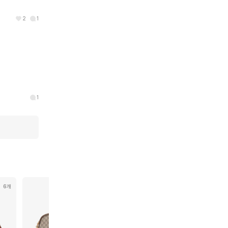
2
1
1
6개
21개
71개
6개