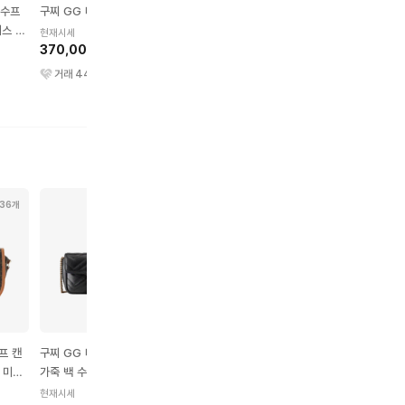
 수프
구찌 GG 마몽 벨트
구찌 GG 마몽 와이드 링
구찌 쇼츠
이스 지
실버
현재시세
현재시세
브라운
370,000원
490,000원
현재시세
240,000원
거래
449
건
거래
19
건
거래
132
건
36개
18개
16개
8개
프 캔
구찌 GG 마몽 마틀라세
구찌 소호 태슬 가죽 디스
르메르 크루아상 소프트
 미디
가죽 백 수퍼 미니 블랙
코백 블랙
나파 가죽 백 스몰 블랙
현재시세
현재시세
현재시세