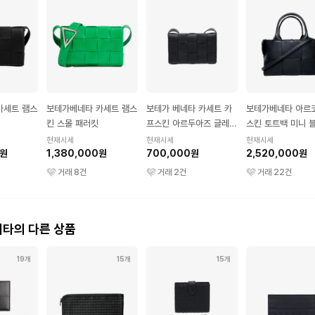
카세트 램스
보테가베네타 카세트 램스
보테가 베네타 카세트 카
보테가베네타 아르
킨 스몰 패러킷
프스킨 아르두아즈 글레이
스킨 토트백 미니 
셔
현재시세
현재시세
현재시세
0원
1,380,000원
700,000원
2,520,000원
거래
8
건
거래
2
건
거래
22
건
타의 다른 상품
19개
15개
15개