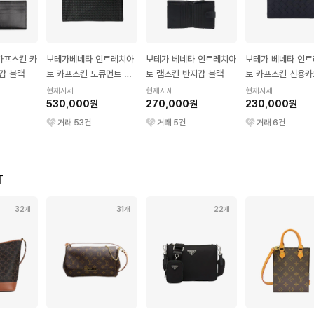
카프스킨 카
보테가베네타 인트레치아
보테가 베네타 인트레치아
보테가 베네타 인
갑 블랙
토 카프스킨 도큐먼트 케
토 램스킨 반지갑 블랙
토 카프스킨 신용카
이스 블랙
이스 블랙
현재시세
현재시세
현재시세
530,000원
270,000원
230,000원
거래
53
건
거래
5
건
거래
6
건
T
32개
31개
22개