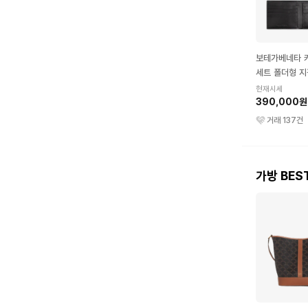
보테가베네타 
세트 폴더형 지
현재시세
390,000원
거래
137
건
가방 BES