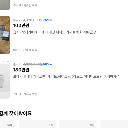
4달 전
∙
사용감 적음
출시가
4,320,000원
76
%
100만원
급처) 보테가베네타 레더 패딩 패디드 카세트백 화이트 금장
9달 전
∙
사용감 적음
출시가
4,320,000원
58
%
180만원
보테가베네타 카세트백. 페티드.화이트+금장초크.이너백도드림.마지막가격!
7일 전
∙
사용감 없음
 함께 찾아봤어요
14개
9개
1개