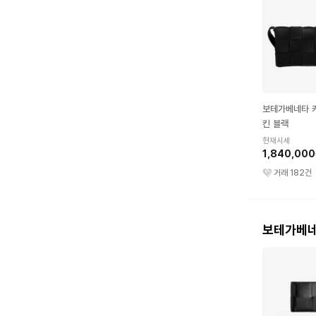
보테가베네타 
킨 블랙
현재시세
1,840,00
거래
182
건
보테가베네