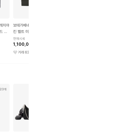
트레치아
보테가베네타 카세트 램스
보테가베네타 블루종 자켓
보테가베네타 코트
드 케
킨 벨트 미니 블랙
현재시세
현재시세
1,060,000원
2,060,000원
현재시세
1,100,000원
거래
21
건
거래
9
건
거래
63
건
23개
90개
9개
43개