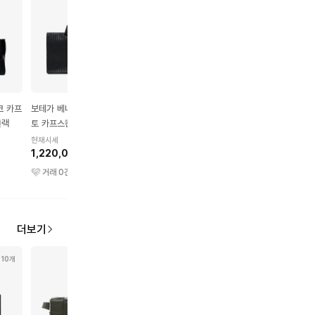
코 카프
보테가 베네타 인트레치아
보테가 베네타 레더 카세
보테가베네타 인트레치
블랙
토 카프스킨 브리프케이스
트백 블랙
토 위빙 카프스킨 토트
블랙
스몰 블랙
현재시세
현재시세
현재시세
1,220,000원
1,510,000원
1,190,000원
거래
0
건
거래
17
건
거래
0
건
더보기
10개
17개
14개
12개