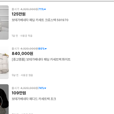
출시가
4,320,000원
71
%
125만원
보테가베네타 패딩 카세트 크로스백 591970
1달 전
∙
사용감 적음
출시가
4,320,000원
80
%
840,000원
[중고명품] 보테가베네타 패딩 카세트백 화이트
5달 전
∙
사용감 많음
출시가
4,320,000원
74
%
109만원
보테가베네타 패디드 카세트백 초크