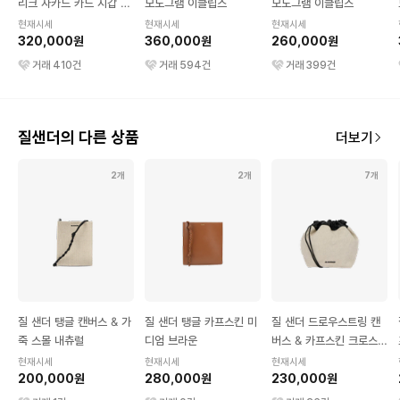
리크 자카드 카드 지갑 블
모노그램 이클립스
모노그램 이클립스
루
현재시세
현재시세
현재시세
320,000원
360,000원
260,000원
거래
410
건
거래
594
건
거래
399
건
질샌더의 다른 상품
더보기
2개
2개
7개
질 샌더 탱글 캔버스 & 가
질 샌더 탱글 카프스킨 미
질 샌더 드로우스트링 캔
죽 스몰 내츄럴
디엄 브라운
버스 & 카프스킨 크로스바
디 스몰 베이지
현재시세
현재시세
현재시세
200,000원
280,000원
230,000원