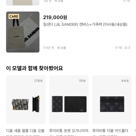
7일 전
∙
새 상품
15
219,000원
질샌더 (JIL SANDER) 캔버스+가죽백 (미사용/새상품)
7시간 전
∙
새 상품
19
3
이 모델과 함께 찾아봤어요
178개
111개
84개
디올 새들 블룸 디올 오블
루이비통 포켓 오거나이저
루이비통 더블 카드홀더