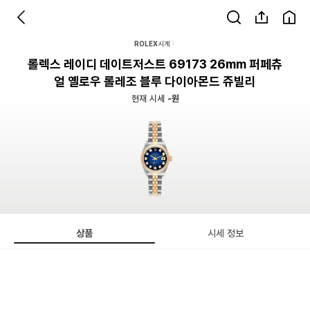
ROLEX
시계
롤렉스 레이디 데이트저스트 69173 26mm 퍼페츄
얼 옐로우 롤레조 블루 다이아몬드 쥬빌리
현재 시세
-원
상품
시세 정보