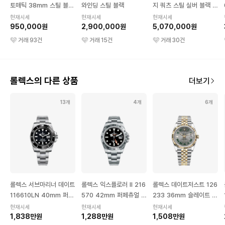
토매틱 38mm 스틸 블랙
와인딩 스틸 블랙
지 쿼츠 스틸 실버 블랙 그
카우 레더
레인 카프 스킨
현재시세
현재시세
현재시세
950,000원
2,900,000원
5,070,000원
거래
93
건
거래
15
건
거래
30
건
롤렉스의 다른 상품
더보기
13개
4개
6개
롤렉스 서브마리너 데이트
롤렉스 익스플로러 II 216
롤렉스 데이트저스트 126
116610LN 40mm 퍼페
570 42mm 퍼페츄얼 스
233 36mm 슬레이트 로
츄얼 스틸 블랙 오이스터
틸 블랙 오이스터
만 인덱스 쥬빌리
현재시세
현재시세
현재시세
1,838만원
1,288만원
1,508만원