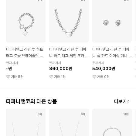
티파니앤코 리턴 투 하트
티파니앤코 리턴 투 티파
티파니앤코 리턴 투 티파
태그 토글 브레이슬릿 미
니 하트 태그 체인 초커 네
니 풀 하트 이어링 미니 실
디움 실버
크리스 스털링 실버
버
현재시세
현재시세
현재시세
-원
860,000원
540,000원
거래
5
건
거래
1
건
거래
0
건
티파니앤코의 다른 상품
더보기
6개
6개
11개