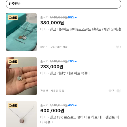
추천순
출시가
1,110,000원
65
%
380,000원
티파니앤코 더블하트 실버&로즈골드 펜던트 (체인 끊어짐)
5달 전
∙
고장/파손 상품
3
출시가
1,110,000원
79
%
233,000원
티파니앤코 리턴투 더블 하트 목걸이
7달 전
∙
사용감 적음
7
1
출시가
1,110,000원
45
%
600,000원
티파니앤코 18K 로즈골드 실버 더블 하트 태그 펜던트 미
니 목걸이