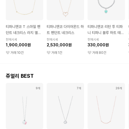
티파니앤코 T 스마일 펜
티파니앤코 다이아몬드 하
티파니앤코 리턴 투 티파
던트 네크리스 라지 옐로
트 펜던트 네크리스
니 티파니 블루 하트 태그
우 골드
비드 브레이슬릿 미디움
현재시세
현재시세
현재시세
1,900,000원
2,530,000원
실버
330,000원
거래
10
건
거래
1
건
거래
80
건
쥬얼리 BEST
9개
7개
26개