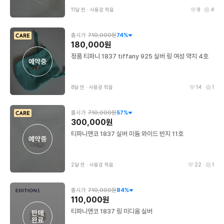
11달 전
∙
사용감 적음
8
4
출시가
710,000원
74
%
180,000원
정품 티파니 1837 tiffany 925 실버 링 여성 약지 4호
예약중
8달 전
∙
사용감 적음
14
1
출시가
710,000원
57
%
300,000원
티파니앤코 1837 실버 미듐 와이드 반지 11호
예약중
2달 전
∙
사용감 적음
22
1
출시가
710,000원
84
%
110,000원
티파니앤코 1837 링 미디움 실버
판매

완료