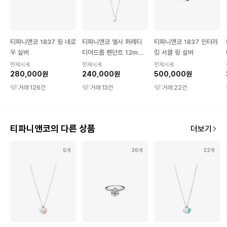
티파니앤코 1837 링 네로
티파니앤코 엘사 퍼레티
티파니앤코 1837 인터라
우 실버
티어드롭 펜던트 12mm
킹 서클 링 실버
스털링 실버
현재시세
현재시세
현재시세
280,000원
240,000원
500,000원
거래
126
건
거래
13
건
거래
22
건
티파니앤코의 다른 상품
더보기
5개
36개
22개