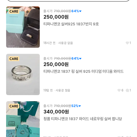
출시가
710,000원
64
%
250,000원
티파니앤코 실버925 1837반지 9호
18시간 전
∙
사용감 없음
1
출시가
710,000원
64
%
250,000원
티파니앤코 1837 링 실버 925 미디엄 미디움 와이드
19일 전
∙
사용감 많음
6
1
출시가
710,000원
52
%
340,000원
정품 티파니앤코 1837 와이드 네로우링 실버 팝니당