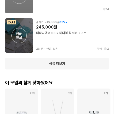
14
출시가
710,000원
65
%
245,000원
티파니앤코 1837 미디엄 링 실버 7.5호
판매

완료
2달 전
∙
사용감 없음
6
2
상품 더보기
이 모델과 함께 찾아봤어요
29개
3개
2개