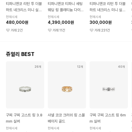
티파니앤코 리턴 투 더블
티파니앤코 티파니 세팅
티파니앤코 리턴 투 더블
하트 네크리스 미니 실버
웨딩 링 플래티늄 다이아
하트 네크리스 미니 실버
& 로즈 골드
몬드 1P
& 블루 에나멜
현재시세
현재시세
현재시세
480,000원
4,390,000원
300,000원
거래
2
건
거래
11
건
거래
231
건
쥬얼리 BEST
26개
12개
40개
구찌 구찌 고스트 링 3.8
샤넬 코코 크러쉬 링 스몰
구찌 구찌 고스트 링 6m
mm 실버
베이지 골드
m 실버
현재시세
현재시세
현재시세