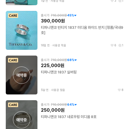
1달 전
∙
사용감 적음
3
1
출시가
710,000원
45
%
390,000원
티파니앤코 빈티지 1837 미디움 와이드 반지 [정품/국내9
호]
16일 전
∙
사용감 적음
6
1
출시가
710,000원
68
%
225,000원
티파니앤코 1837 실버링
예약중
5달 전
∙
사용감 많음
8
출시가
710,000원
64
%
250,000원
티파니앤코 1837 네로우링 미디움 8호
예약중