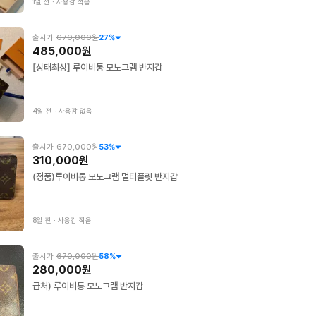
1일 전
∙
사용감 적음
출시가
670,000원
27
%
485,000원
[상태최상] 루이비통 모노그램 반지갑
4일 전
∙
사용감 없음
출시가
670,000원
53
%
310,000원
(정품)루이비통 모노그램 멀티플릿 반지갑
8일 전
∙
사용감 적음
출시가
670,000원
58
%
280,000원
급처) 루이비통 모노그램 반지갑