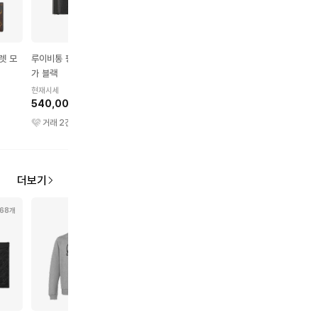
렛 모
루이비통 팡스 월릿 타이
루이비통 로잘리 모노그램
루이비통 포켓 오거나이
가 블랙
앙프렝뜨 그레인 카프스킨
모노그램 마카사르 샤프
동전 지갑 블랙
오렌지
현재시세
현재시세
현재시세
540,000원
430,000원
470,000원
거래
2
건
거래
53
건
거래
6
건
더보기
68개
50개
54개
44개