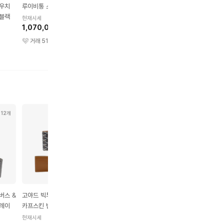
파우치
루이비통 스웨트셔츠
루이비통 LV 트레이너 스
루이비통 데님 팬츠
 블랙
니커즈 모노그램 데님 블
현재시세
현재시세
1,070,000원
루
1,590,000원
현재시세
970,000원
거래
51
건
거래
105
건
거래
86
건
12개
28개
17개
60개
버스 &
고야드 빅투아르 캔버스 &
루이비통 멀티플 월렛 타
구찌 베스트리에 GG 수
그레이
카프스킨 반지갑 블랙 &
이가 블랙
프림 킹스네이크 프린트
탄
캔버스 반지갑 베이지 
현재시세
현재시세
현재시세