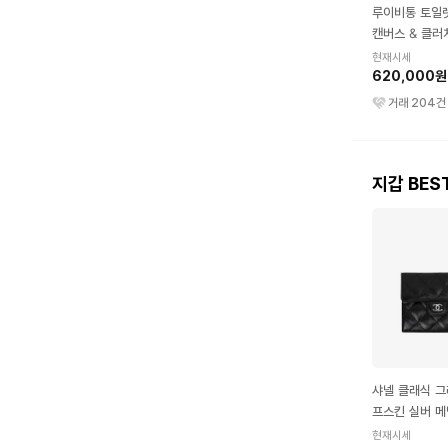
루이비통 토일
캔버스 & 클러
현재시세
620,000원
거래
204
건
지갑 BES
샤넬 클래식 그
프스킨 실버 메
랩 지갑 블랙
현재시세