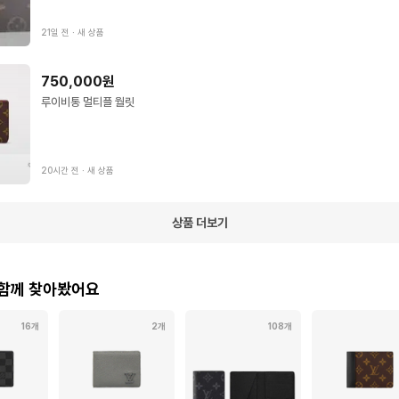
21일 전
∙
새 상품
750,000원
루이비통 멀티플 월릿
20시간 전
∙
새 상품
상품 더보기
 함께 찾아봤어요
16개
2개
108개