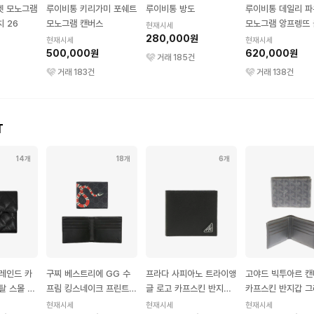
렛 모노그램
루이비통 키리가미 포쉐트
루이비통 방도
루이비통 데일리 
치 26
모노그램 캔버스
모노그램 앙프렝뜨
현재시세
280,000원
현재시세
현재시세
500,000원
620,000원
거래
185
건
거래
183
건
거래
138
건
T
14개
18개
6개
레인드 카
구찌 베스트리에 GG 수
프라다 사피아노 트라이앵
고야드 빅투아르 캔
탈 스몰 플
프림 킹스네이크 프린트
글 로고 카프스킨 반지갑
카프스킨 반지갑 
캔버스 반지갑 블랙
블랙
현재시세
현재시세
현재시세