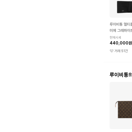
루이비통 멀티플
미에 그래파이
현재시세
440,000원
거래
51
건
루이비통의