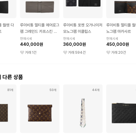
 월렛 다
루이비통 멀티플 에어로그
루이비통 포켓 오거나이저
루이비통 멀티플 월
트
램 그레인드 카프스킨 월
모노그램 이클립스
노그램 마카사르
렛 그레이
현재시세
현재시세
현재시세
440,000원
360,000원
450,000원
거래
1
건
거래
594
건
거래
20
건
 다른 상품
81개
50개
44개