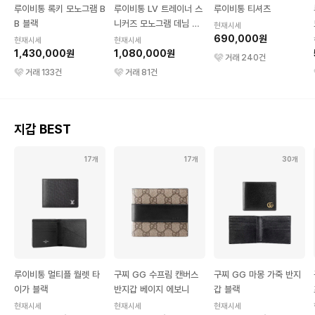
루이비통 록키 모노그램 B
루이비통 LV 트레이너 스
루이비통 티셔츠
B 블랙
니커즈 모노그램 데님 블
현재시세
랙
690,000원
현재시세
현재시세
1,430,000원
1,080,000원
거래
240
건
거래
133
건
거래
81
건
지갑 BEST
17개
17개
30개
루이비통 멀티플 월렛 타
구찌 GG 수프림 캔버스
구찌 GG 마몽 가죽 반지
이가 블랙
반지갑 베이지 에보니
갑 블랙
현재시세
현재시세
현재시세