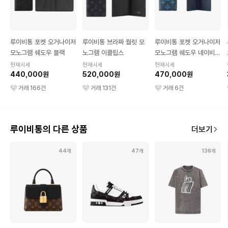
루이비통 포켓 오거나이저
루이비통 브라짜 월릿 모
루이비통 포켓 오거나이저
모노그램 쉐도우 블랙
노그램 이클립스
모노그램 쉐도우 네이비
리버 블루
현재시세
현재시세
현재시세
440,000원
520,000원
470,000원
거래
166
건
거래
131
건
거래
6
건
루이비통의 다른 상품
더보기
44개
47개
136개