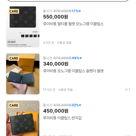
출시가
670,000원
17
%
550,000원
루이비통 멀티플 월렛 모노그램 이클립스
2시간 전
∙
사용감 없음
출시가
670,000원
49
%
340,000원
루이비통 모노그램 이클립스 슬렌더 월렛
17시간 전
∙
사용감 적음
1
출시가
670,000원
32
%
450,000원
루이비통 이클립스 반지갑