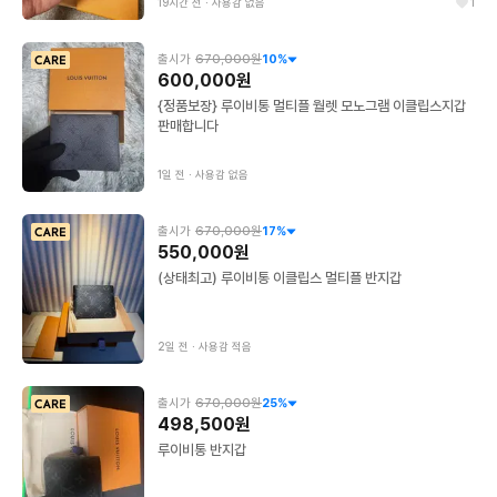
19시간 전
∙
사용감 없음
1
출시가
670,000원
10
%
600,000원
{정품보장} 루이비통 멀티플 월렛 모노그램 이클립스지갑
판매합니다
1일 전
∙
사용감 없음
출시가
670,000원
17
%
550,000원
(상태최고) 루이비통 이클립스 멀티플 반지갑
2일 전
∙
사용감 적음
출시가
670,000원
25
%
498,500원
루이비통 반지갑