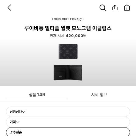
LOUIS VUITTON
지갑
루이비통 멀티플 월렛 모노그램 이클립스
현재 시세
420,000원
상품
149
시세 정보
상품상태
가격
추천순