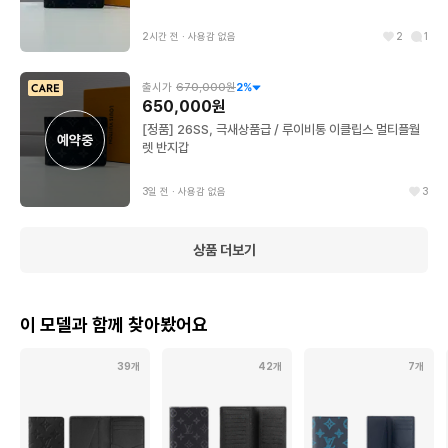
2시간 전
∙
사용감 없음
2
1
출시가
670,000원
2
%
650,000원
[정품] 26SS, 극새상품급 / 루이비통 이클립스 멀티플월
예약중
렛 반지갑
3일 전
∙
사용감 없음
3
상품 더보기
이 모델과 함께 찾아봤어요
39개
42개
7개