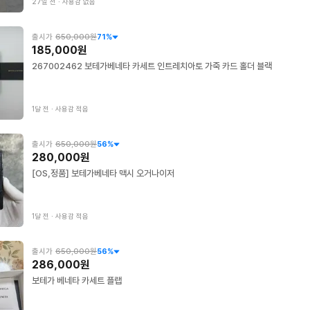
27일 전
∙
사용감 없음
출시가
650,000원
71
%
185,000원
267002462 보테가베네타 카세트 인트레치아토 가죽 카드 홀더 블랙
1달 전
∙
사용감 적음
출시가
650,000원
56
%
280,000원
[OS,정품] 보테가베네타 맥시 오거나이저
1달 전
∙
사용감 적음
출시가
650,000원
56
%
286,000원
보테가 베네타 카세트 플랩