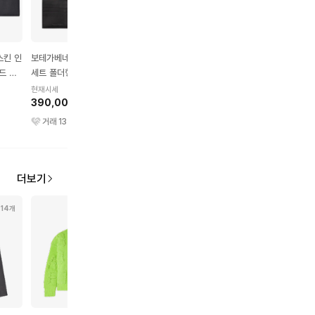
스킨 인
보테가베네타 카프스킨 카
보테가 베네타 인트레치아
고야드 생쉴피스 캔버스
드 케
세트 폴더형 지갑 블랙
토 카프스킨 신용카드 케
카프스킨 카드홀더 오렌
이스 블랙
현재시세
현재시세
현재시세
390,000원
150,000원
340,000원
거래
137
건
거래
1
건
거래
6
건
더보기
14개
15개
22개
12개