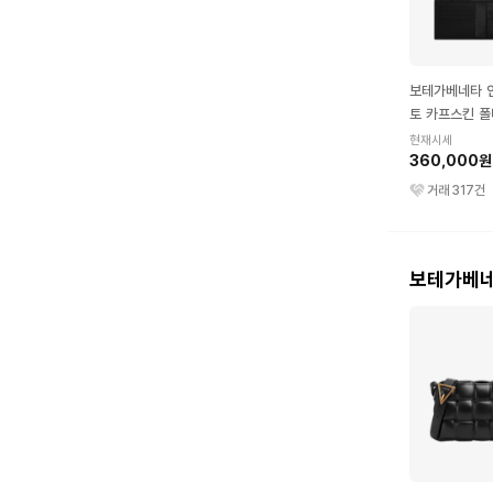
보테가베네타 
토 카프스킨 폴
블랙
현재시세
360,000원
거래
317
건
보테가베네