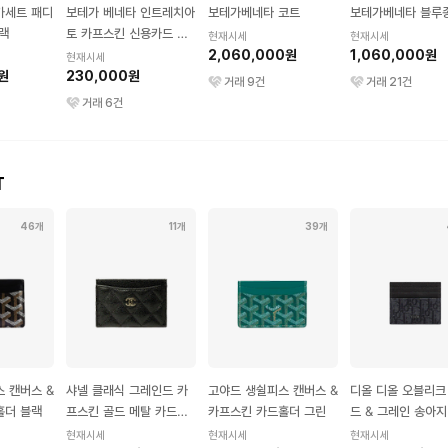
카세트 패디
보테가 베네타 인트레치아
보테가베네타 코트
보테가베네타 블루
랙
토 카프스킨 신용카드 케
현재시세
현재시세
이스 블랙
2,060,000원
1,060,000원
현재시세
0원
230,000원
거래
9
건
거래
21
건
거래
6
건
T
46개
11개
39개
 캔버스 &
샤넬 클래식 그레인드 카
고야드 생쉴피스 캔버스 &
디올 디올 오블리크
홀더 블랙
프스킨 골드 메탈 카드홀
카프스킨 카드홀더 그린
드 & 그레인 송아지
더 블랙
카드 지갑 블랙
현재시세
현재시세
현재시세