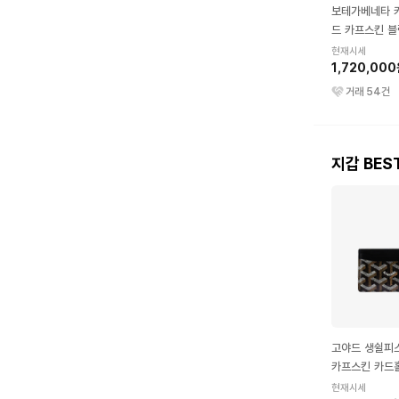
보테가베네타 
드 카프스킨 블
현재시세
1,720,00
거래
54
건
지갑 BES
고야드 생쉴피스
카프스킨 카드
현재시세