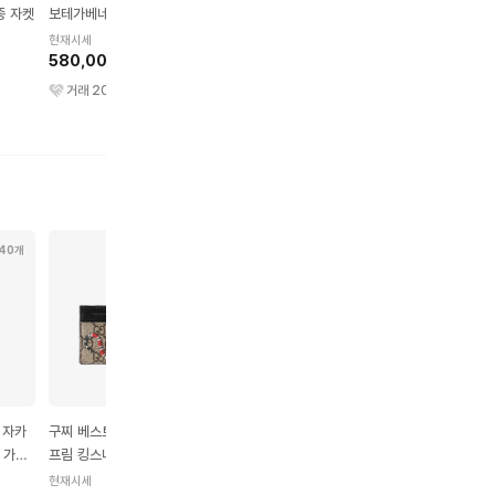
종 자켓
보테가베네타 스웨터
보테가 베네타 레더 카세
보테가베네타 카세트 램
트백 블랙
킨 벨트 미니 화이트
현재시세
580,000원
현재시세
현재시세
1,470,000원
920,000원
거래
20
건
거래
17
건
거래
13
건
40개
20개
21개
22개
 자카
구찌 베스트리에 GG 수
구찌 베스트리에 GG 수
구찌 GG 마몽 마틀라세
 가죽
프림 킹스네이크 프린트
프림 킹스네이크 프린트
가죽 카드 케이스 블랙
캔버스 카드 케이스 베이
캔버스 카드 케이스 블랙
현재시세
현재시세
현재시세