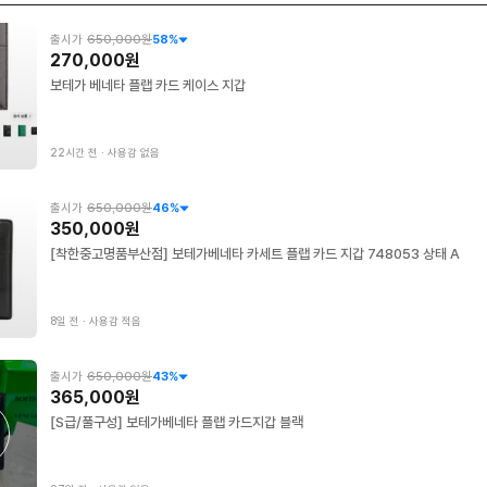
출시가
650,000원
58
%
270,000원
보테가 베네타 플랩 카드 케이스 지갑
22시간 전
∙
사용감 없음
출시가
650,000원
46
%
350,000원
[착한중고명품부산점] 보테가베네타 카세트 플랩 카드 지갑 748053 상태 A
8일 전
∙
사용감 적음
출시가
650,000원
43
%
365,000원
[S급/풀구성] 보테가베네타 플랩 카드지갑 블랙