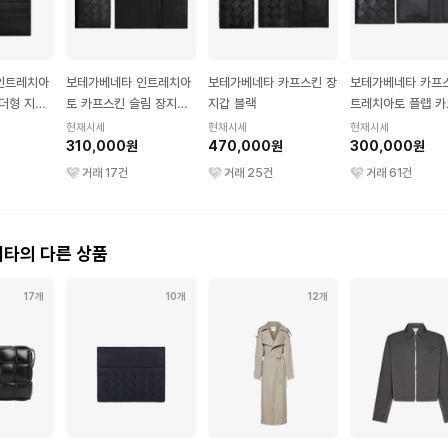
인트레치아
보테가베네타 인트레치아
보테가베네타 카프스킨 장
보테가베네타 카프
더형 지갑
토 카프스킨 슬림 장지갑
지갑 블랙
트레치아토 플랩 카
블랙
이스 블랙
현재시세
현재시세
현재시세
310,000원
470,000원
300,000원
거래
17
건
거래
25
건
거래
61
건
타의 다른 상품
17개
10개
12개