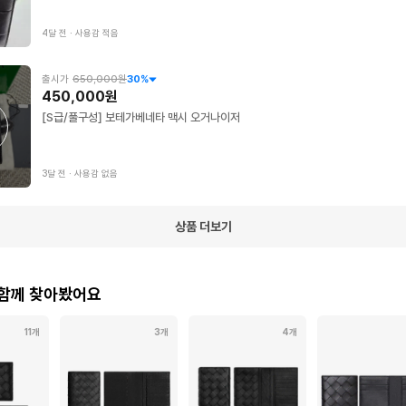
4달 전
∙
사용감 적음
출시가
650,000원
30
%
450,000원
[S급/풀구성] 보테가베네타 맥시 오거나이저
3달 전
∙
사용감 없음
상품 더보기
 함께 찾아봤어요
11개
3개
4개