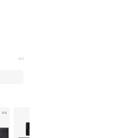
1
4개
19개
3개
4개