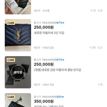
6달 전
∙
새 상품
12
8
출시가
760,000원
67
%
250,000원
생로랑 마틀라세 2단 지갑
6달 전
∙
사용감 없음
20
2
출시가
760,000원
67
%
250,000원
(정품)생로랑 금장 마틀라세 퀄팅 반지갑
예약중
6달 전
∙
사용감 적음
6
출시가
760,000원
53
%
350,000원
생로랑 모노그램2단 지갑