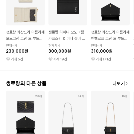
생로랑 카산드라 마틀라세
생로랑 타이니 모노그램
생로랑 카산드라 마틀라세
모노그램 그랑 드 뿌드르
카프스킨 & 미니 실버 톤
엔벨로프 그랑 드 뿌드르
카프스킨 반지갑 골드 &
메탈 카드홀더 블랙
엠보스드 카프스킨 지갑
현재시세
현재시세
현재시세
화이트
230,000원
300,000원
스몰 골드 & 블랙
310,000원
거래
5
건
거래
19
건
거래
171
건
생로랑의 다른 상품
더보기
23개
14개
11개