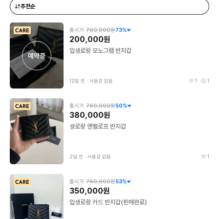
추천순
출시가
760,000원
73
%
200,000원
입생로랑 모노그램 반지갑
예약중
12일 전
∙
사용감 없음
1
1
출시가
760,000원
50
%
380,000원
생로랑 엔벨로프 반지갑
2달 전
∙
사용감 없음
1
출시가
760,000원
53
%
350,000원
입생로랑 카드 반지갑(핀매완료)