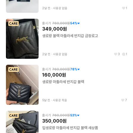
2달 전
∙
사용감 없음
1
출시가
760,000원
54
%
349,000원
생로랑 블랙 마틀라세 반지갑 금장로고
2달 전
∙
사용감 없음
3
1
출시가
760,000원
78
%
160,000원
생로랑 마틀라세 반지갑 블랙
5달 전
∙
사용감 적음
7
출시가
760,000원
53
%
350,000원
입생로랑 마틀라세 반지갑 블랙 새상품