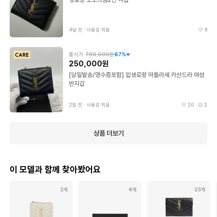
4달 전
∙
사용감 적음
9
출시가
760,000원
67
%
250,000원
[당일발송/영수증포함] 입생로랑 마틀라세 카산드라 여성
반지갑
2일 전
∙
사용감 적음
20
2
상품 더보기
이 모델과 함께 찾아봤어요
2개
4개
23개