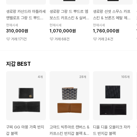
생로랑 카산드라 마틀라세
생로랑 그랑 드 뿌드르 엠
생로랑 선셋 스무스 카프
엔벨로프 그랑 드 뿌드르
보스드 카프스킨 & 실버
스킨 & 브론즈 메탈 체인
엠보스드 카프스킨 지갑
메탈 카산드라 마틀라세
백 미디엄 느와르
현재시세
현재시세
현재시세
스몰 골드 & 블랙
310,000원
엔벨로프 체인 지갑 느와
1,070,000원
1,760,000원
르
거래
171
건
거래
68
건
거래
24
건
지갑 BEST
4개
28개
105개
구찌 GG 마몽 가죽 반지
고야드 빅투아르 캔버스 &
디올 디올 오블리크 자카
갑 블랙
카프스킨 반지갑 블랙 &
드 반지갑 블랙