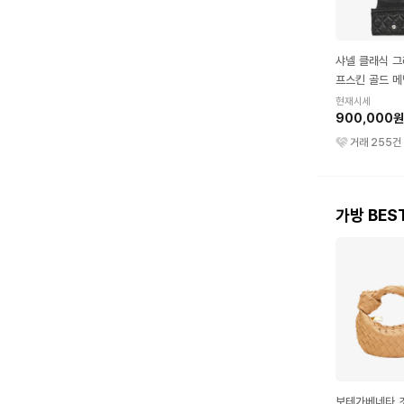
샤넬 클래식 그
프스킨 골드 메
드지갑 블랙
현재시세
900,000원
거래
255
건
가방 BES
보테가베네타 