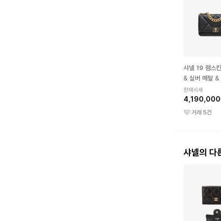
샤넬 19 램스
& 실버 메탈 &
탈 WOC 브라
현재시세
4,190,00
거래
5
건
샤넬의 다