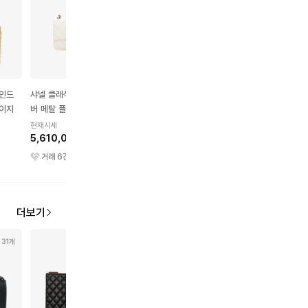
레인드
샤넬 클래식 램스킨 & 실
샤넬 클래식 유광 카프스
샤넬 가브리엘 빈티지 
베이지
버 메탈 플랩백 미니 화이
킨 & 골드 메탈 체인 코스
프스킨 & 골드 메탈 호
트
메틱 케이스 스몰 블랙
백 미디엄 베이지 블랙
현재시세
현재시세
현재시세
5,610,000원
3,900,000원
3,650,000원
거래
6
건
거래
20
건
거래
2
건
더보기
31개
30개
33개
16개