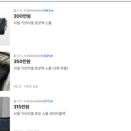
출시가
7,390,000원
59
%
300만원
샤넬 가브리엘 호보백 스몰
출시가
7,390,000원
52
%
350만원
샤넬 가브리엘 호보백 스몰 (3회 착용)
3달 전
∙
사용감 없음
출시가
7,390,000원
57
%
315만원
샤넬 가브리엘 호보 스몰 네이비블랙