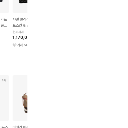
 카프
샤넬 클래식 그레인드 카
샤넬 발레리나 플랫 램스
샤넬 22 샤이니 카프스
 플랩
프스킨 & 골드 메탈 케이
킨 & 베이지 블랙
& 골드 메탈 핸드백 스
스 미디엄 블랙
블랙
현재시세
현재시세
현재시세
1,170,000원
990,000원
7,650,000원
거래
58
건
거래
115
건
거래
97
건
4개
5개
5개
2개
 카프스
버버리 애쉬비 체크 캔버
구찌 재키 1961 GG 수프
미우 미우 완더 마테라