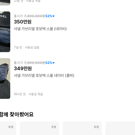
21일 전
∙
사용감 적음
출시가
7,390,000원
52
%
350만원
샤넬 가브리엘 호보백 스몰 (네이비)
7달 전
∙
사용감 없음
출시가
7,390,000원
52
%
349만원
샤넬 가브리엘 호보백 스몰 네이비 (풀박)
16시간 전
∙
사용감 적음
 함께 찾아봤어요
6개
3개
5개