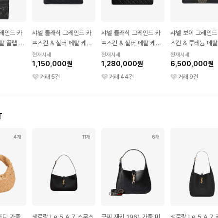
레인드 카
샤넬 클래식 그레인드 카
샤넬 클래식 그레인드 카
샤넬 보이 그레인드
탈 플랩 카
프스킨 & 실버 메탈 케이
프스킨 & 실버 메탈 케이
스킨 & 루테늄 메탈
스 뉴미듐 블랙
스 라지 블랙
백 미디엄 블랙
현재시세
현재시세
현재시세
1,150,000원
1,280,000원
6,500,000원
거래
5
건
거래
44
건
거래
9
건
T
4개
11개
6개
조디 가죽
생로랑 Le 5 A 7 스무스
구찌 재키 1961 가죽 미
생로랑 Le 5 A 7