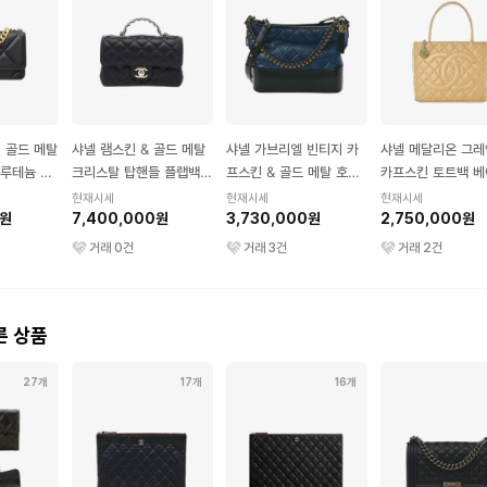
킨 골드 메탈
샤넬 램스킨 & 골드 메탈
샤넬 가브리엘 빈티지 카
샤넬 메달리온 그
 루테늄 메
크리스탈 탑핸들 플랩백
프스킨 & 골드 메탈 호보
카프스킨 토트백 
운
미니 블랙
백 미디엄 네이비 블랙
현재시세
현재시세
현재시세
0원
7,400,000원
3,730,000원
2,750,000원
거래
0
건
거래
3
건
거래
2
건
른 상품
27개
17개
16개