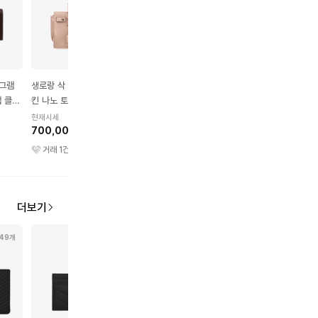
노그램
생로랑 삭 드쥬르 카프스
생로랑 카산드라 카프스킨
생로랑 벨샤스 레더 숄
랩 클러
킨 나노 토트백 마블 핑크
& 골드메탈 마틀라세 플랩
백 블랙
파우치 블랙
현재시세
현재시세
현재시세
700,000원
580,000원
800,000원
거래
1
건
거래
12
건
거래
1
건
더보기
49개
24개
23개
18개