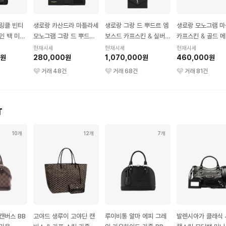
링클 빈티
생로랑 카산드라 마틀라세
생로랑 그랑 드 뿌드르 엠
생로랑 모노그램 
인 백 미디
모노그램 그랑 드 뿌드르
보스드 카프스킨 & 실버
카프스킨 & 골드 메
카프스킨 반지갑 골드 &
메탈 카산드라 마틀라세
러치 라지 블랙
현재시세
현재시세
현재시세
0원
블랙
280,000원
엔벨로프 체인 지갑 느와
1,070,000원
460,000원
르
거래
48
건
거래
68
건
거래
81
건
T
10개
12개
7개
캔버스 BB
고야드 생루이 고야딘 캔
루이비통 알마 에피 그레
발렌시아가 클래식