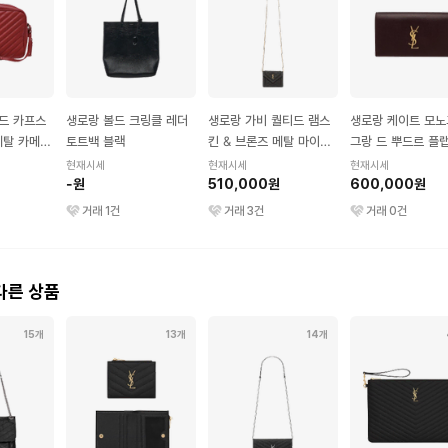
드 카프스
생로랑 볼드 크링클 레더
생로랑 가비 퀄티드 램스
생로랑 케이트 모
 메탈 카메라
토트백 블랙
킨 & 브론즈 메탈 마이크
그랑 드 뿌드르 플
로백 블랙
치 다크 딥 레드
현재시세
현재시세
현재시세
-원
510,000원
600,000원
거래
1
건
거래
3
건
거래
0
건
다른 상품
15개
13개
14개