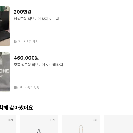
200만원
입생로랑 리브고쉬 라지 토트백
1달 전
∙
사용감 적음
460,000원
정품 생로랑 리브고쉬 토트백 라지
11일 전
∙
사용감 없음
 함께 찾아봤어요
0개
0개
3개