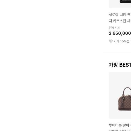
생로랑 니키 크
지 카프스킨 체
엄 블랙
현재시세
2,650,00
거래
159
건
가방 BES
루이비통 알마 