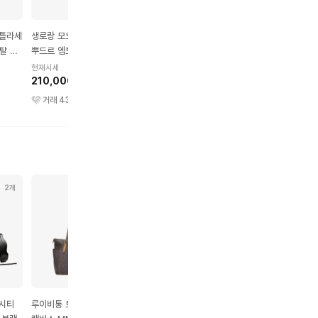
마틀라세
생로랑 모노그램 그랑 드
생로랑 카산드라 마틀라세
생로랑 벨 드 주르 카프
탈 클
뿌드르 엠보스드 카프스킨
엔벨로프 그랑 드 뿌드르
킨 클러치 블랙
카드홀더 블랙
엠보스드 카프스킨 지갑
현재시세
현재시세
현재시세
210,000원
스몰 골드 & 블랙
310,000원
320,000원
거래
43
건
거래
171
건
거래
47
건
2개
12개
44개
6개
 시티
루이비통 토탈리 모노그램
루이비통 알마 NM 모노
루이비통 스피디 모노그