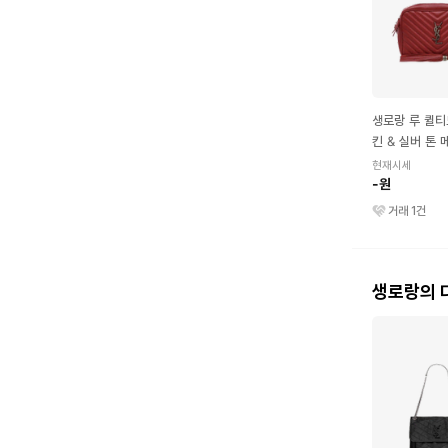
생로랑 루 퀼티
킨 & 실버 톤
백 레드
현재시세
-원
거래
1
건
생로랑의 