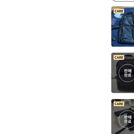
판매

완료
판매

완료