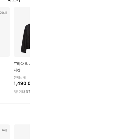
20개
32개
46개
26개
프라다 리나일론 블루종
프라다 스커트
프라다 셔츠
자켓
현재시세
현재시세
330,000원
320,000원
현재시세
1,490,000원
거래
35
건
거래
52
건
거래
97
건
4개
4개
5개
2개