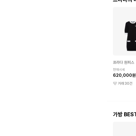
프라다 원피스
현재시세
620,000원
거래
30
건
가방 BES