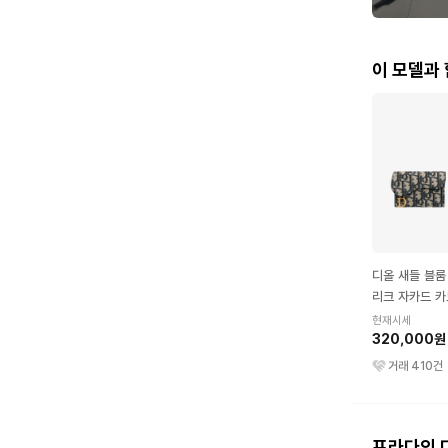
이 모델과
디올 새들 블룸
리크 자카드 카
루
현재시세
320,000원
거래
410
건
프라다의 