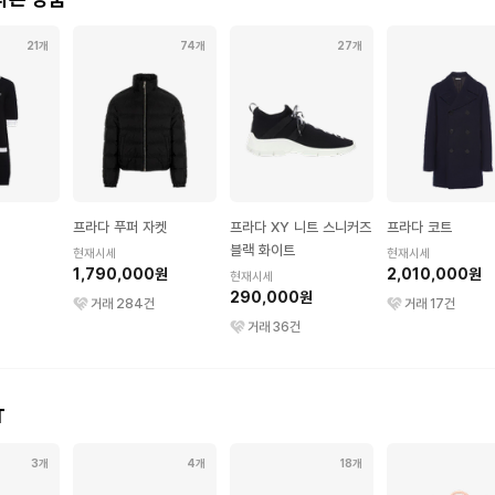
21개
74개
27개
프라다 푸퍼 자켓
프라다 XY 니트 스니커즈
프라다 코트
블랙 화이트
현재시세
현재시세
1,790,000원
2,010,000원
현재시세
290,000원
거래
284
건
거래
17
건
거래
36
건
T
3개
4개
18개