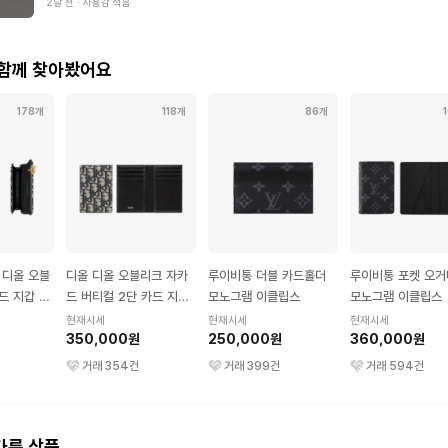
2달 전
∙
사용감 적음
 함께 찾아봤어요
178개
118개
86개
 디올 오블
디올 디올 오블리크 자카
루이비통 더블 카드홀더
루이비통 포켓 오
드 지갑 블
드 버티컬 2단 카드 지갑
모노그램 이클립스
모노그램 이클립스
베이지 블랙
현재시세
현재시세
현재시세
350,000원
250,000원
360,000원
거래
354
건
거래
399
건
거래
594
건
다른 상품