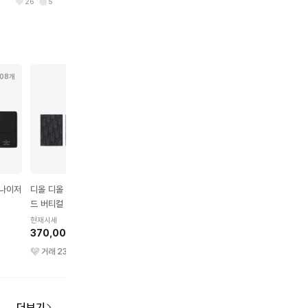
26
5
108개
65개
39개
148개
거나이저
디올 디올 오블리크 자카
루이비통 니스 모노그램
루이비통 멀티플 월렛 
드 버티컬 2단 카드 지갑
캔버스 베니티 케이스 나
노그램 이클립스
블랙
노
현재시세
현재시세
현재시세
370,000원
1,130,000원
420,000원
거래
234
건
거래
166
건
거래
451
건
더보기