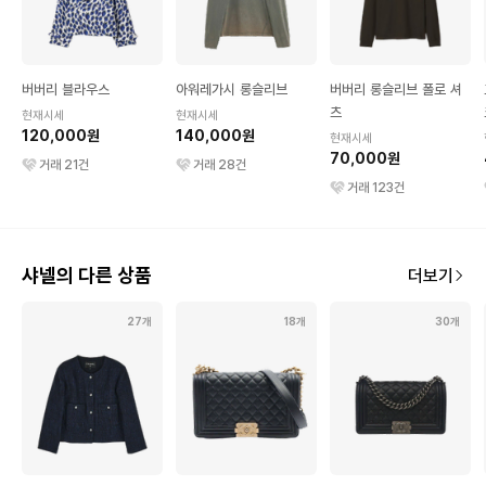
버버리 블라우스
아워레가시 롱슬리브
버버리 롱슬리브 폴로 셔
츠
현재시세
현재시세
120,000원
140,000원
현재시세
70,000원
거래
21
건
거래
28
건
거래
123
건
샤넬의 다른 상품
더보기
27개
18개
30개