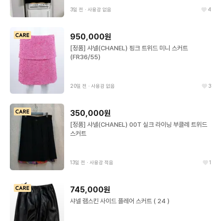
3일 전
∙
사용감 없음
4
950,000원
[정품] 샤넬(CHANEL) 핑크 트위드 미니 스커트
(FR36/55)
20일 전
∙
사용감 없음
3
350,000원
[정품] 샤넬(CHANEL) 00T 실크 라이닝 부클레 트위드
스커트
13일 전
∙
사용감 적음
1
745,000원
샤넬 램스킨 사이드 플레어 스커트 ( 24 )