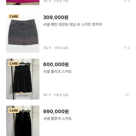
5일 전
∙
사용감 적음
2
309,000원
샤넬 패턴 프린팅 데님 숏 스커트 청치마
3달 전
∙
사용감 없음
2
600,000원
샤넬 플리츠 스커트
9일 전
∙
사용감 없음
1
990,000원
샤넬 벨루어 스커트