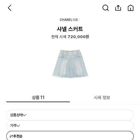
CHANEL
의류
샤넬 스커트
현재 시세
720,000원
상품
11
시세 정보
상품상태
가격
추천순