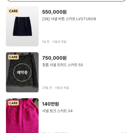
550,000원
[38] 샤넬 버튼 스커트 LVSTU6G8
1달 전
∙
사용감 적음
750,000원
정품 샤넬 트위드 스커트 55
예약중
20일 전
∙
사용감 적음
140만원
샤넬 핑크 스커트 34