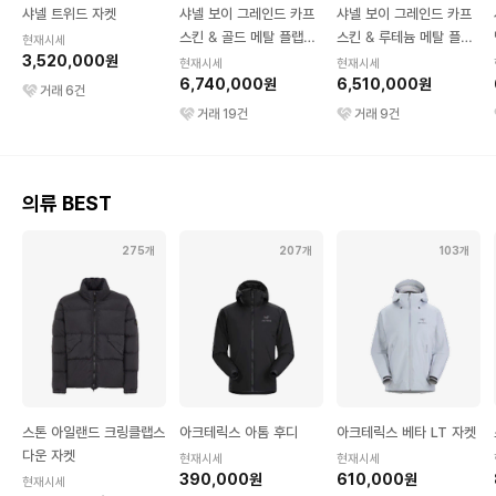
샤넬 트위드 자켓
샤넬 보이 그레인드 카프
샤넬 보이 그레인드 카프
스킨 & 골드 메탈 플랩백
스킨 & 루테늄 메탈 플랩
현재시세
3,520,000원
미디엄 블랙
백 미디엄 블랙
현재시세
현재시세
6,740,000원
6,510,000원
거래
6
건
거래
19
건
거래
9
건
의류 BEST
275개
207개
103개
스톤 아일랜드 크링클랩스
아크테릭스 아톰 후디
아크테릭스 베타 LT 자켓
다운 자켓
현재시세
현재시세
390,000원
610,000원
현재시세