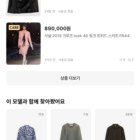
24일 전
∙
사용감 적음
890,000원
샤넬 2019 크루즈 look 40 핑크 트위드 스커트 FR44
3시간 전
∙
사용감 없음
5
2
상품 더보기
이 모델과 함께 찾아봤어요
11개
7개
38개