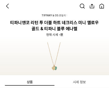
TIFFANY & CO.
쥬얼리
티파니앤코 리턴 투 더블 하트 네크리스 미니 옐로우
골드 & 티파니 블루 에나멜
현재 시세
-원
상품
시세 정보