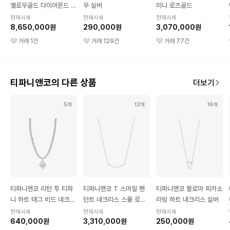
옐로우골드 다이아몬드 파
우 실버
미니 로즈골드
베
현재시세
현재시세
현재시세
8,650,000원
290,000원
3,070,000원
거래
1
건
거래
129
건
거래
77
건
티파니앤코의 다른 상품
더보기
5개
12개
16개
티파니앤코 리턴 투 티파
티파니앤코 T 스마일 펜
티파니앤코 팔로마 피카소
니 하트 태그 비드 네크리
던트 네크리스 스몰 로즈
러빙 하트 네크리스 실버
스 실버
골드 다이아몬드 0.1캐럿
현재시세
현재시세
현재시세
640,000원
3,310,000원
250,000원