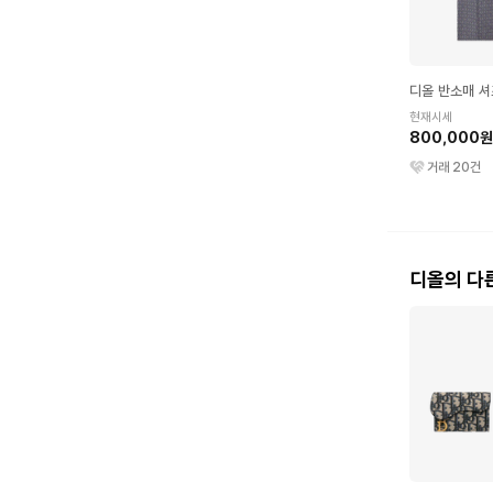
디올 반소매 셔
현재시세
800,000원
거래
20
건
디올의 다