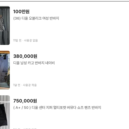
100만원
(36) 디올 오블리크 여성 반바지
11일 전
∙
사용감 없음
380,000원
디올 남성 카고 반바지 네이비
1달 전
∙
사용감 적음
750,000원
( A+ / 50 ) 디올 센터 지퍼 멀티포켓 버뮤다 쇼츠 팬츠 반바지