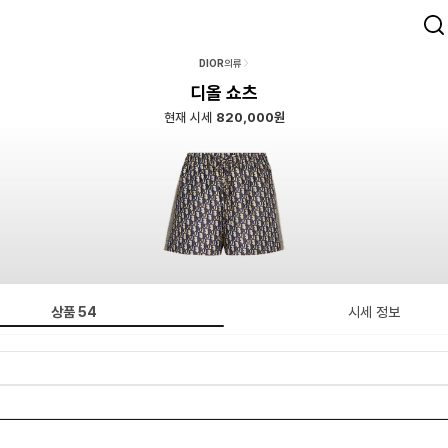
DIOR
의류
디올 쇼츠
현재 시세
820,000원
상품
54
시세 정보