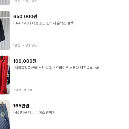
1달 전
∙
사용감 없음
650,000원
( A+ / 48 ) 디올 쇼츠 반바지 슬랙스 블랙
1달 전
∙
사용감 없음
100,000원
(새제품정품)크리스찬 디올 스트라이프 버뮤다 팬츠 44~66
2달 전
∙
새 상품
165만원
[46]디올 데님 티어스 반바지