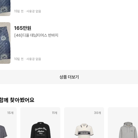
15일 전
∙
사용감 없음
165만원
[46]디올 데님티어스 반바지
10일 전
∙
사용감 없음
상품 더보기
 함께 찾아봤어요
15개
11개
30개