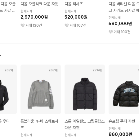
 디올 오블
디올 오블리크 다운 자켓
디올 티셔츠
디올 버티컬 디올 
드 지갑 블
크 자카드 장지갑 
현재시세
현재시세
2,970,000원
520,000원
블랙
현재시세
580,000원
거래
130
건
거래
107
건
거래
100
건
T
207개
267개
274개
톰 후디
톰브라운 4-바 스웨트셔
스톤 아일랜드 크링클랩스
슈프림 푸퍼 자켓
츠
다운 자켓
현재시세
860,000원
현재시세
현재시세