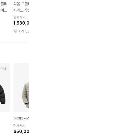
오블리
디올 오블리크 코튼 테리
디올 데님 자켓
디올 오버셔츠 디올 오
베이지
자카드 후드
리크 카스리 코튼 데님
현재시세
1,800,000원
현재시세
현재시세
1,530,000원
1,380,000원
거래
102
건
거래
50
건
거래
55
건
114개
231개
193개
177개
아크테릭스 세륨 후디
아크테릭스 베타 자켓
스투시 베이직 스투시 
드 집업
현재시세
현재시세
650,000원
1,140,000원
현재시세