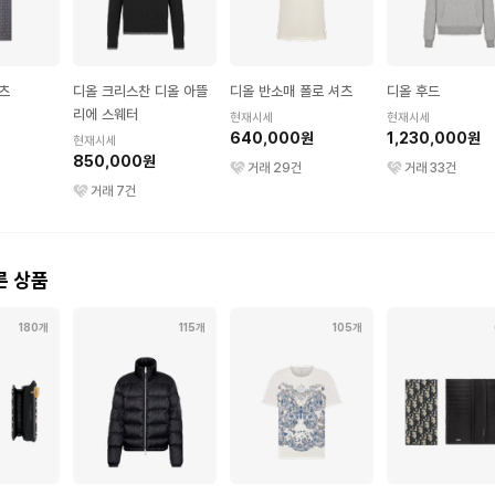
츠
디올 크리스찬 디올 아뜰
디올 반소매 폴로 셔츠
디올 후드
리에 스웨터
현재시세
현재시세
640,000원
1,230,000원
현재시세
850,000원
거래
29
건
거래
33
건
거래
7
건
른 상품
180개
115개
105개