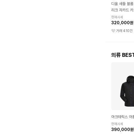
디올 새들 블룸
리크 자카드 카
루
현재시세
320,000원
거래
410
건
의류 BES
아크테릭스 아
현재시세
390,000원