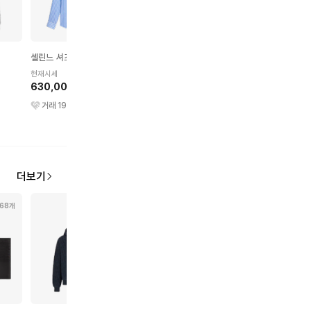
셀린느 셔츠
스투시 쉐르파 자켓
메종 마르지엘라 스웨터
현재시세
현재시세
현재시세
630,000원
270,000원
380,000원
거래
19
건
거래
273
건
거래
27
건
더보기
68개
54개
92개
83개