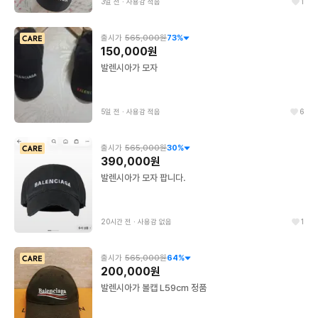
3일 전
∙
사용감 적음
1
출시가
565,000원
73
%
150,000원
발렌시아가 모자
5일 전
∙
사용감 적음
6
출시가
565,000원
30
%
390,000원
발렌시아가 모자 팝니다.
20시간 전
∙
사용감 없음
1
출시가
565,000원
64
%
200,000원
발렌시아가 볼캡 L59cm 정품