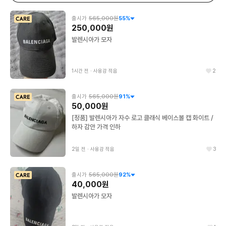
출시가
565,000원
55
%
250,000원
발렌시아가 모자
1시간 전
∙
사용감 적음
2
출시가
565,000원
91
%
50,000원
[정품] 발렌시아가 자수 로고 클래식 베이스볼 캡 화이트 /
하자 감안 가격 인하
2일 전
∙
사용감 적음
3
출시가
565,000원
92
%
40,000원
발렌시아가 모자