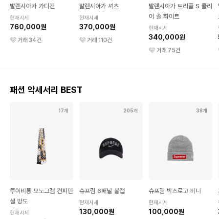
발렌시아가 가디건
발렌시아가 셔츠
발렌시아가 트리플 S 클리
어 솔 화이트
현재시세
현재시세
760,000원
370,000원
현재시세
340,000원
거래
34
건
거래
110
건
거래
75
건
패션 악세서리 BEST
17개
205개
38개
루이비통 모노그램 컨피덴
슈프림 6패널 볼캡
슈프림 박스로고 비니
셜 방도
현재시세
현재시세
130,000원
100,000원
현재시세