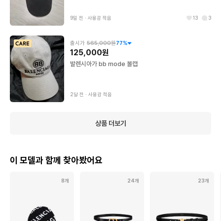
9일 전
∙
사용감 적음
13
3
출시가
565,000원
77
%
125,000원
발렌시아가 bb mode 볼캡
2달 전
∙
사용감 적음
상품 더보기
이 모델과 함께 찾아봤어요
8개
24개
23개