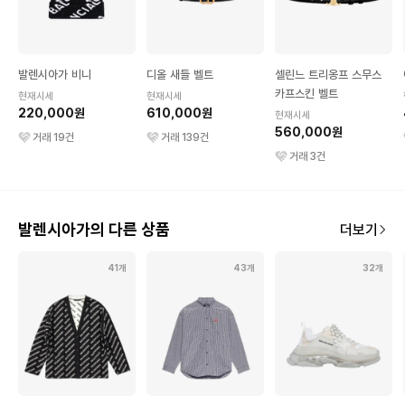
발렌시아가 비니
디올 새들 벨트
셀린느 트리옹프 스무스
카프스킨 벨트
현재시세
현재시세
220,000원
610,000원
현재시세
560,000원
거래
19
건
거래
139
건
거래
3
건
발렌시아가의 다른 상품
더보기
41개
43개
32개