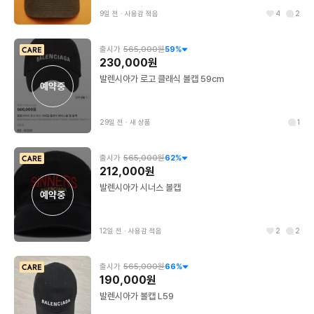
9일 전
∙
사용감 적음
4
2
출시가
565,000원
59
%
230,000원
발렌시아가 로고 클래식 볼캡 59cm
예약중
29일 전
∙
새 상품
1
출시가
565,000원
62
%
212,000원
발렌시아가 시너스 볼캡
예약중
12일 전
∙
사용감 적음
2
2
출시가
565,000원
66
%
190,000원
발렌시아가 볼캡 L59