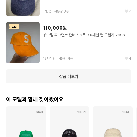
5일 전
∙
사용감 없음
7
110,000원
슈프림 피그먼트 캔버스 S로고 6패널 캡 오렌지 23SS
18시간 전
∙
사용감 적음
4
상품 더보기
이 모델과 함께 찾아봤어요
66개
205개
113개