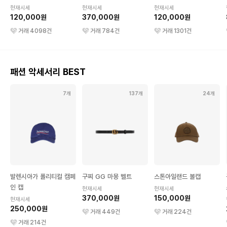
현재시세
현재시세
현재시세
120,000원
370,000원
120,000원
거래
4098
건
거래
784
건
거래
1301
건
패션 악세서리 BEST
7개
137개
24개
발렌시아가 폴리티컬 캠페
구찌 GG 마몽 벨트
스톤아일랜드 볼캡
인 캡
현재시세
현재시세
370,000원
150,000원
현재시세
250,000원
거래
449
건
거래
224
건
거래
214
건