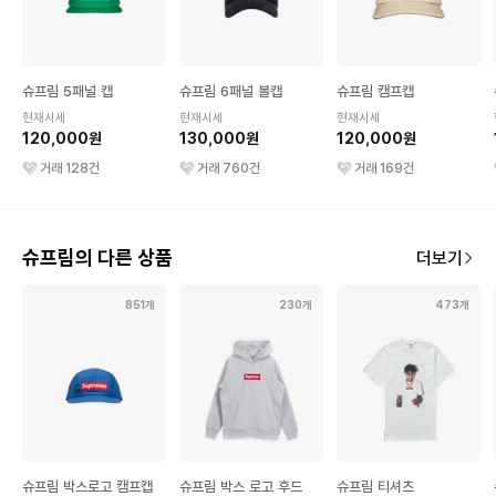
슈프림 5패널 캡
슈프림 6패널 볼캡
슈프림 캠프캡
현재시세
현재시세
현재시세
120,000원
130,000원
120,000원
거래
128
건
거래
760
건
거래
169
건
슈프림의 다른 상품
더보기
851개
230개
473개
슈프림 박스로고 캠프캡
슈프림 박스 로고 후드
슈프림 티셔츠