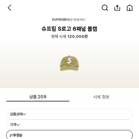
SUPREME
패션 악세서리
슈프림 S로고 6패널 볼캡
현재 시세
120,000원
상품
209
시세 정보
상품상태
가격
추천순