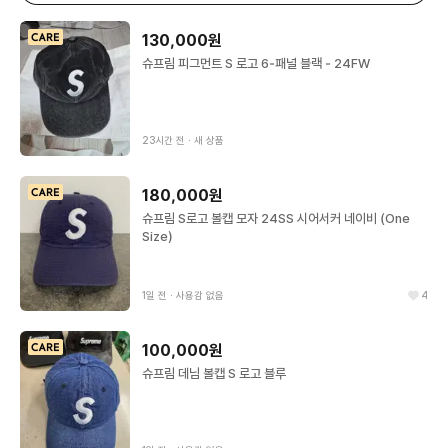
130,000원
슈프림 피그먼트 S 로고 6-패널 블랙 - 24FW
23시간 전
∙
새 상품
180,000원
슈프림 S로고 볼캡 모자 24SS 시어서커 네이비 (One
Size)
1일 전
∙
사용감 없음
4
100,000원
슈프림 데님 볼캡 S 로고 블루