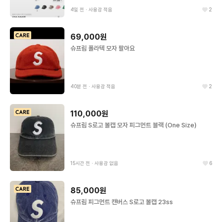
4일 전
∙
사용감 적음
2
69,000원
슈프림 폴라텍 모자 팔아요
40분 전
∙
사용감 적음
2
110,000원
슈프림 S로고 볼캡 모자 피그먼트 블랙 (One Size)
15시간 전
∙
사용감 없음
6
85,000원
슈프림 피그먼트 캔버스 S로고 볼캡 23ss