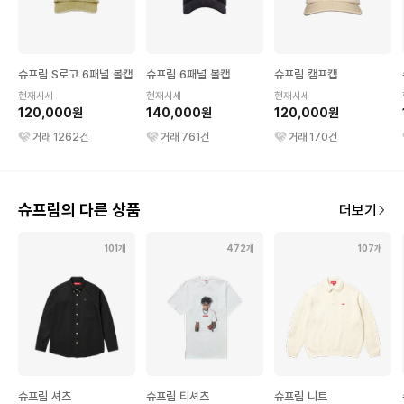
슈프림 S로고 6패널 볼캡
슈프림 6패널 볼캡
슈프림 캠프캡
현재시세
현재시세
현재시세
120,000원
140,000원
120,000원
거래
1262
건
거래
761
건
거래
170
건
슈프림의 다른 상품
더보기
101개
472개
107개
슈프림 셔츠
슈프림 티셔츠
슈프림 니트