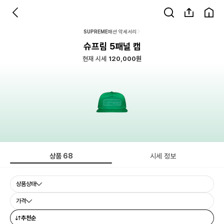
SUPREME
패션 악세서리
슈프림 5패널 캡
현재 시세
120,000원
상품
68
시세 정보
상품상태
가격
추천순