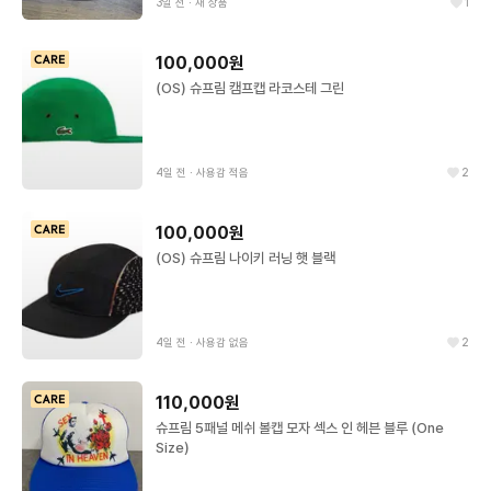
3일 전
∙
새 상품
1
100,000원
(OS) 슈프림 캠프캡 라코스테 그린
4일 전
∙
사용감 적음
2
100,000원
(OS) 슈프림 나이키 러닝 햇 블랙
4일 전
∙
사용감 없음
2
110,000원
슈프림 5패널 메쉬 볼캡 모자 섹스 인 헤븐 블루 (One
Size)