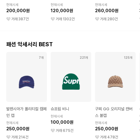
현재시세
현재시세
현재시세
200,000원
120,000원
260,000원
거래
387
건
거래
1302
건
거래
280
건
패션 악세서리 BEST
7개
221개
125개
발렌시아가 폴리티컬 캠페
슈프림 비니
구찌 GG 오리지널 캔버
인 캡
스 볼캡
현재시세
100,000원
현재시세
현재시세
250,000원
250,000원
거래
675
건
거래
214
건
거래
478
건