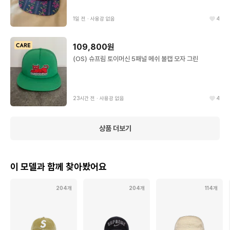
1일 전
∙
사용감 없음
4
109,800원
(OS) 슈프림 토이머신 5패널 메쉬 볼캡 모자 그린
23시간 전
∙
사용감 없음
4
상품 더보기
이 모델과 함께 찾아봤어요
204개
204개
114개