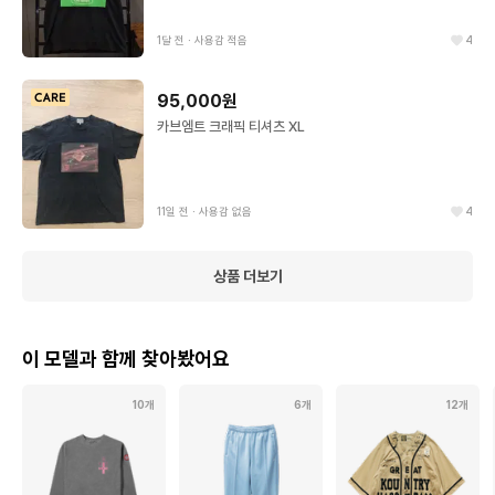
1달 전
∙
사용감 적음
4
95,000원
카브엠트 크래픽 티셔츠 XL
11일 전
∙
사용감 없음
4
상품 더보기
이 모델과 함께 찾아봤어요
10개
6개
12개