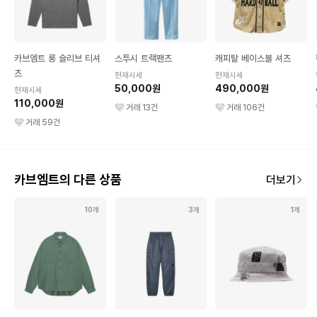
카브엠트 롱 슬리브 티셔
스투시 트랙팬츠
캐피탈 베이스볼 셔츠
츠
현재시세
현재시세
50,000원
490,000원
현재시세
110,000원
거래
13
건
거래
106
건
거래
59
건
카브엠트의 다른 상품
더보기
10개
3개
1개