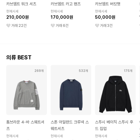
카브엠트 워크 셔츠
카브엠트 카고 팬츠
카브엠트 버킷햇
현재시세
현재시세
현재시세
210,000원
170,000원
50,000원
거래
22
건
거래
6
건
거래
3
건
의류 BEST
269개
532개
175개
톰브라운 4-바 스웨트셔
스톤 아일랜드 크루넥 스
스투시 베이직 스투시 후
츠
웨트셔츠
드 집업
현재시세
현재시세
현재시세