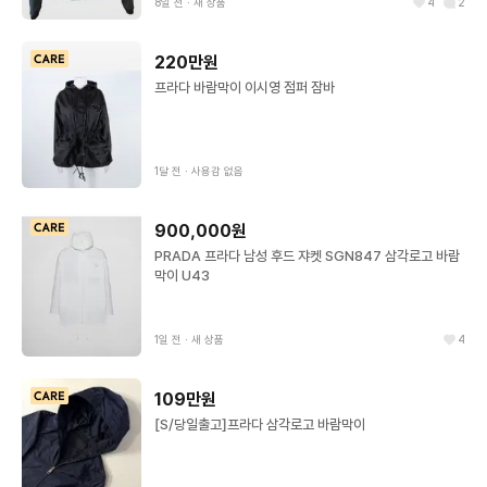
8일 전
∙
새 상품
4
2
220만원
프라다 바람막이 이시영 점퍼 잠바
1달 전
∙
사용감 없음
900,000원
PRADA 프라다 남성 후드 쟈켓 SGN847 삼각로고 바람
막이 U43
1일 전
∙
새 상품
4
109만원
[S/당일출고]프라다 삼각로고 바람막이