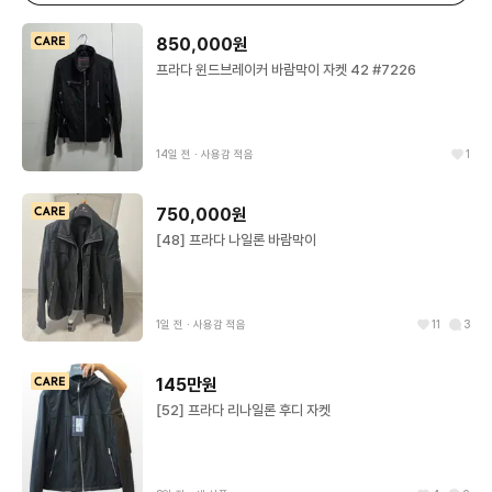
850,000원
프라다 윈드브레이커 바람막이 자켓 42 #7226
14일 전
∙
사용감 적음
1
750,000원
[48] 프라다 나일론 바람막이
1일 전
∙
사용감 적음
11
3
145만원
[52] 프라다 리나일론 후디 자켓