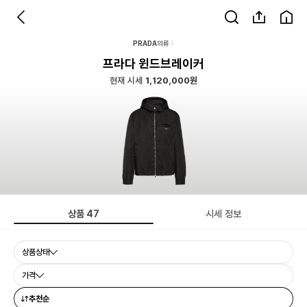
PRADA
의류
프라다 윈드브레이커
현재 시세
1,120,000원
상품
47
시세 정보
상품상태
가격
추천순