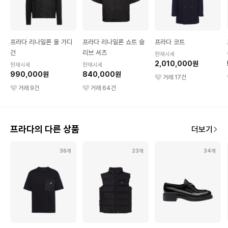
프라다 리나일론 울 가디
프라다 리나일론 쇼트 슬
프라다 코트
건
리브 셔츠
현재시세
2,010,000원
현재시세
현재시세
990,000원
840,000원
거래
17
건
거래
9
건
거래
64
건
프라다의 다른 상품
더보기
36개
23개
34개