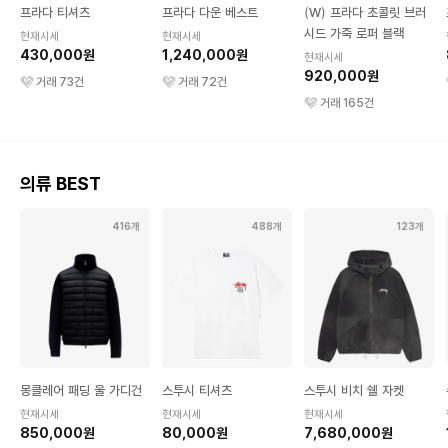
프라다 티셔츠
프라다 다운 베스트
(W) 프라다 초콜릿 브러
시드 가죽 로퍼 블랙
현재시세
현재시세
430,000원
1,240,000원
현재시세
920,000원
거래
73
건
거래
72
건
거래
165
건
의류 BEST
416개
488개
123개
몽클레어 패딩 울 가디건
스투시 티셔츠
스투시 비치 쉘 자켓
현재시세
현재시세
현재시세
850,000원
80,000원
7,680,000원