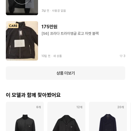
3달 전
∙
사용감 없음
175만원
[56] 프라다 트라이앵글 로고 자켓 블랙
10일 전
∙
새 상품
3
상품 더보기
이 모델과 함께 찾아봤어요
6개
12개
20개