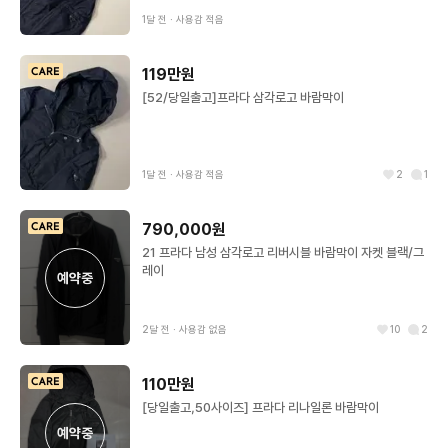
1달 전
∙
사용감 적음
119만원
[52/당일출고]프라다 삼각로고 바람막이
1달 전
∙
사용감 적음
2
1
790,000원
21 프라다 남성 삼각로고 리버시블 바람막이 자켓 블랙/그
레이
예약중
2달 전
∙
사용감 없음
10
2
110만원
[당일출고,50사이즈] 프라다 리나일론 바람막이
예약중