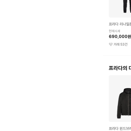
프라다 리나일
현재시세
690,000원
거래
53
건
프라다의 
프라다 윈드브