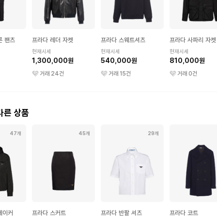
론 팬츠
프라다 레더 자켓
프라다 스웨트셔츠
프라다 사파리 자켓
현재시세
현재시세
현재시세
1,300,000원
540,000원
810,000원
거래
24
건
거래
15
건
거래
0
건
다른 상품
47개
45개
29개
레이커
프라다 스커트
프라다 반팔 셔츠
프라다 코트