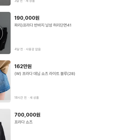
3달 전
∙
새 상품
190,000원
파리)프라다 반바지 남성 허리단면41
4달 전
∙
사용감 없음
162만원
(W) 프라다 데님 쇼츠 라이트 블루(28)
18시간 전
∙
새 상품
700,000원
프라다 쇼츠