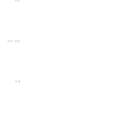
2
2
2
3