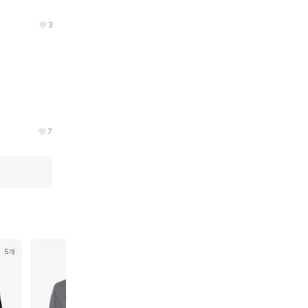
3
7
5개
8개
8개
7개