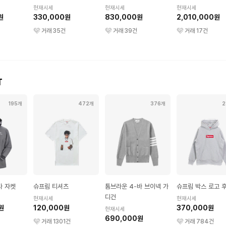
현재시세
현재시세
현재시세
원
330,000원
830,000원
2,010,000원
거래
35
건
거래
39
건
거래
17
건
T
195개
472개
376개
2
타 자켓
슈프림 티셔츠
톰브라운 4-바 브이넥 가
슈프림 박스 로고 
디건
현재시세
현재시세
원
120,000원
370,000원
현재시세
690,000원
거래
1301
건
거래
784
건