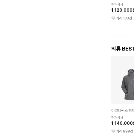
현재시세
1,120,000
거래
183
건
의류 BES
아크테릭스 베
현재시세
1,140,000
거래
899
건