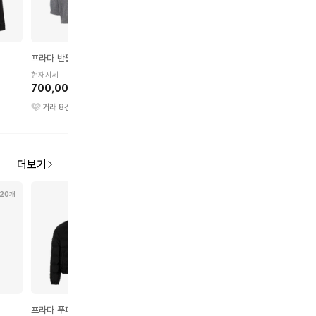
프라다 반팔 스웨터
에르메스 스웨트셔츠
미우미우 데님 팬츠
현재시세
현재시세
현재시세
700,000원
900,000원
500,000원
거래
8
건
거래
10
건
거래
6
건
더보기
20개
75개
24개
21개
프라다 푸퍼 자켓
프라다 다운 자켓
프라다 원피스