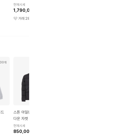
현재시세
현재시세
현재시세
1,790,000원
1,430,000원
620,000원
거래
284
건
거래
75
건
거래
30
건
30개
275개
209개
289개
후드
스톤 아일랜드 크링클랩스
버버리 체크 셔츠
파라점퍼스 고비 자켓
다운 자켓
현재시세
현재시세
170,000원
350,000원
현재시세
850,000원
거래
725
건
거래
948
건