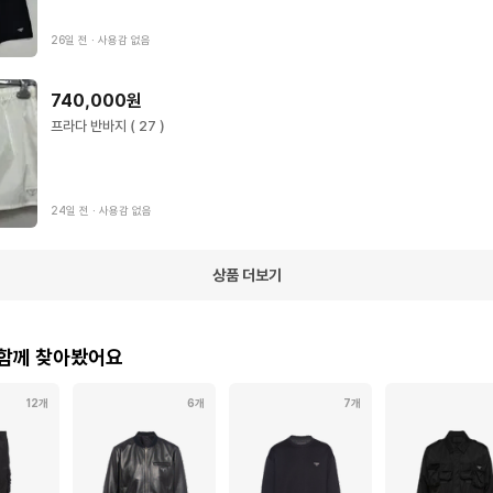
26일 전
∙
사용감 없음
740,000원
프라다 반바지 ( 27 )
24일 전
∙
사용감 없음
상품 더보기
 함께 찾아봤어요
12개
6개
7개