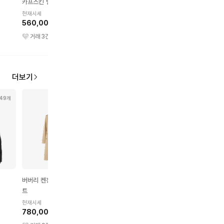
카프스킨 벨트
현재시세
현재시세
120,000원
380,000원
현재시세
560,000원
거래
1260
건
거래
449
건
거래
3
건
더보기
49개
54개
56개
75개
버버리 켄징턴 트렌치 코
버버리 스커트
버버리 셔츠
트
현재시세
현재시세
110,000원
110,000원
현재시세
780,000원
거래
64
건
거래
112
건