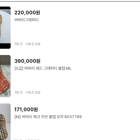
220,000원
버버리그래피티
3달 전
∙
사용감 없음
390,000원
[S급] 버버리 레드 그래피티 볼캡 ML
3달 전
∙
사용감 없음
171,000원
[M] 버버리 체크 러브 볼캡 모자 8037789