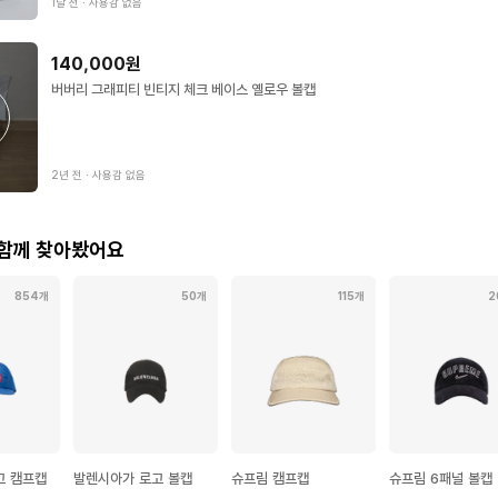
1달 전
∙
사용감 없음
140,000원
버버리 그래피티 빈티지 체크 베이스 옐로우 볼캡
2년 전
∙
사용감 없음
 함께 찾아봤어요
854개
50개
115개
2
고 캠프캡
발렌시아가 로고 볼캡
슈프림 캠프캡
슈프림 6패널 볼캡