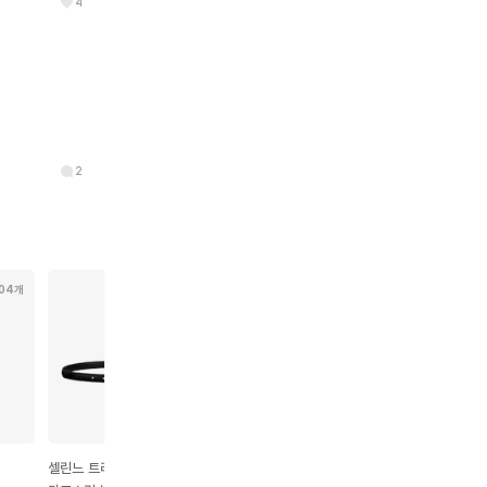
4
2
04개
23개
209개
133개
셀린느 트리옹프 스무스
슈프림 S로고 6패널 볼캡
구찌 GG 마몽 벨트