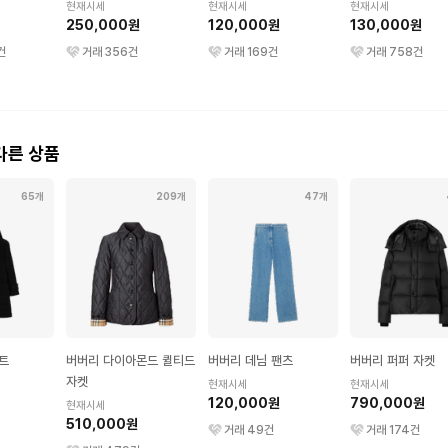
현재시세
현재시세
현재시세
250,000원
120,000원
130,000원
건
거래
356
건
거래
169
건
거래
758
건
다른 상품
65개
209개
47개
트
버버리 다이아몬드 퀼티드
버버리 데님 팬츠
버버리 퍼퍼 자켓
자켓
현재시세
현재시세
120,000원
790,000원
현재시세
510,000원
거래
49
건
거래
174
건