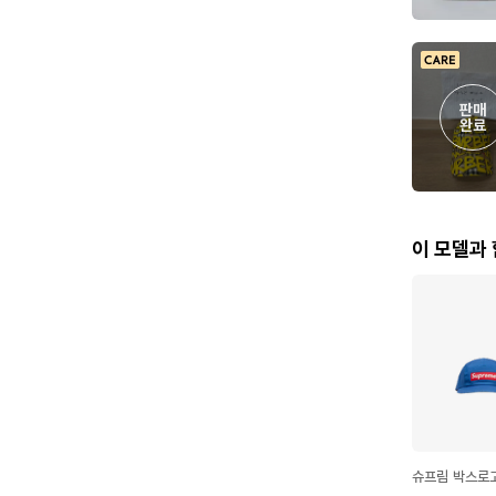
판매

완료
이 모델과
슈프림 박스로