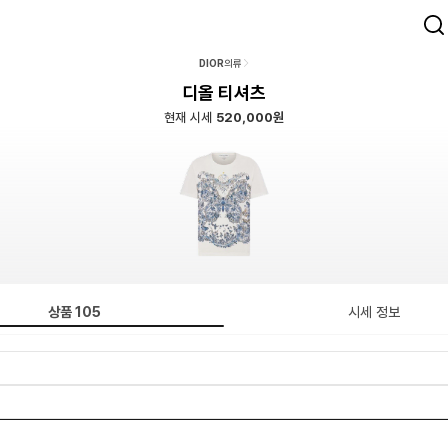
DIOR
의류
디올 티셔츠
현재 시세
520,000원
상품
105
시세 정보