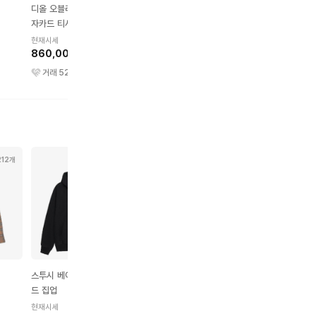
디올 오블리크 테리 코튼
디올 디올 오블리크 자카
(W) 디올 워크앤디올 
자카드 티셔츠
드 & 그레인 송아지 가죽
니커즈 오블리크 자수 
카드 지갑 베이지 블랙
레이
현재시세
현재시세
현재시세
860,000원
290,000원
620,000원
거래
52
건
거래
305
건
거래
107
건
212개
175개
296개
473개
스투시 베이직 스투시 후
니들스 트랙 팬츠
슈프림 티셔츠
드 집업
현재시세
현재시세
220,000원
120,000원
현재시세