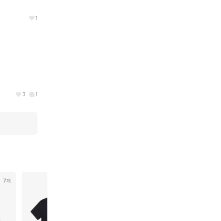
1
3
1
7개
7개
59개
92개