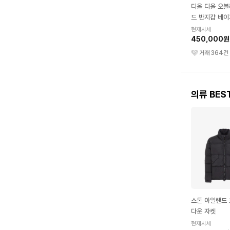
디올 디올 오블
드 반지갑 베이
현재시세
450,000원
거래
364
건
의류 BES
스톤 아일랜드
다운 자켓
현재시세