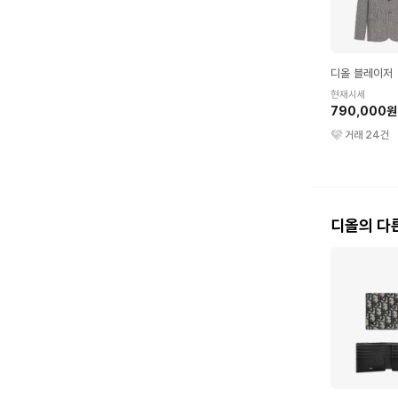
디올 블레이저
현재시세
790,000원
거래
24
건
디올의 다