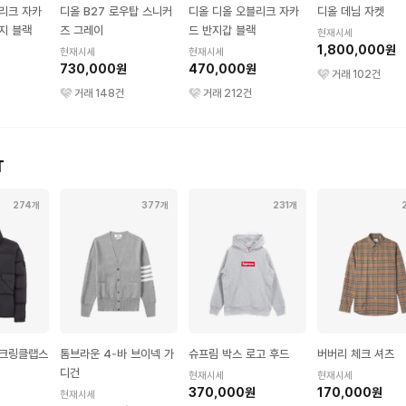
리크 자카
디올 B27 로우탑 스니커
디올 디올 오블리크 자카
디올 데님 자켓
지 블랙
즈 그레이
드 반지갑 블랙
현재시세
1,800,000원
현재시세
현재시세
730,000원
470,000원
거래
102
건
거래
148
건
거래
212
건
T
274개
377개
231개
 크링클랩스
톰브라운 4-바 브이넥 가
슈프림 박스 로고 후드
버버리 체크 셔츠
디건
현재시세
현재시세
370,000원
170,000원
현재시세