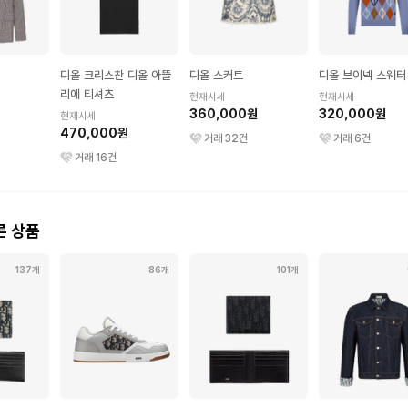
디올 크리스찬 디올 아뜰
디올 스커트
디올 브이넥 스웨터
리에 티셔츠
현재시세
현재시세
360,000원
320,000원
현재시세
470,000원
거래
32
건
거래
6
건
거래
16
건
른 상품
137개
86개
101개