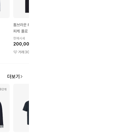
톰브라운 RWB 포켓 트림
발렌시아가 폴리티컬 캠페
디올 데님 자켓
피케 폴로 셔츠
인 후디
현재시세
1,800,000원
현재시세
현재시세
200,000원
440,000원
거래
102
건
거래
30
건
거래
195
건
더보기
92개
57개
64개
46개