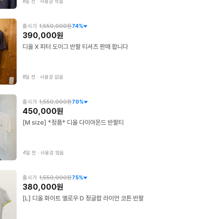
8일 전
∙
사용감 적음
출시가
1,550,000원
74
%
390,000원
디올 X 피터 도이그 반팔 티셔츠 판매 합니다
8일 전
∙
사용감 없음
출시가
1,550,000원
70
%
450,000원
[M size] *정품* 디올 다이아몬드 반팔티
4일 전
∙
사용감 많음
출시가
1,550,000원
75
%
380,000원
[L] 디올 화이트 옐로우 D 정글팝 라이언 코튼 반팔