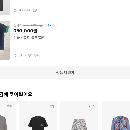
8일 전
∙
사용감 없음
출시가
1,550,000원
77
%
350,000원
디올 반팔티 블랙/그린
16일 전
∙
사용감 없음
상품 더보기
 함께 찾아봤어요
15개
7개
23개