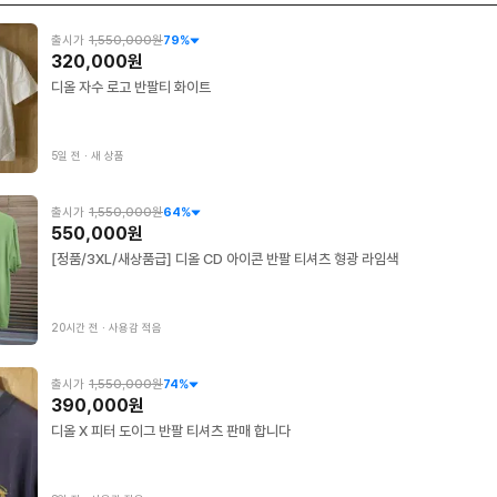
출시가
1,550,000원
79
%
320,000원
디올 자수 로고 반팔티 화이트
5일 전
∙
새 상품
출시가
1,550,000원
64
%
550,000원
[정품/3XL/새상품급] 디올 CD 아이콘 반팔 티셔츠 형광 라임색
20시간 전
∙
사용감 적음
출시가
1,550,000원
74
%
390,000원
디올 X 피터 도이그 반팔 티셔츠 판매 합니다