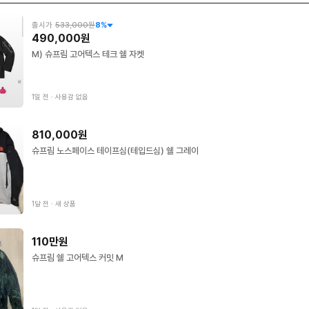
출시가
533,000원
8
%
490,000원
M) 슈프림 고어텍스 테크 쉘 자켓
1일 전
∙
사용감 없음
810,000원
슈프림 노스페이스 테이프심(테입드심) 쉘 그레이
1달 전
∙
새 상품
110만원
슈프림 쉘 고어텍스 커밋 M