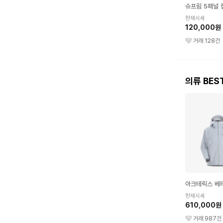
슈프림 5패널 
현재시세
120,000원
거래
128
건
의류 BES
아크테릭스 베타
현재시세
610,000원
거래
987
건