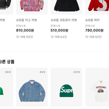
 자켓
슈프림 카고 자켓
슈프림 코듀로이 자켓
슈프림 파카
현재시세
현재시세
현재시세
810,000원
510,000원
780,000원
거래
123
건
거래
42
건
거래
121
건
다른 상품
66개
86개
221개