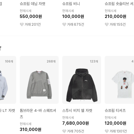
캡
슈프림 데님 자켓
슈프림 비니
슈프림 숏슬리브 셔
현재시세
현재시세
현재시세
550,000원
100,000원
210,000원
거래
201
건
거래
675
건
거래
155
건
T
106개
268개
123개
4
 LT 자켓
톰브라운 4-바 스웨트셔
스투시 비치 쉘 자켓
슈프림 티셔츠
츠
현재시세
현재시세
7,680,000원
120,000원
현재시세
310,000원
거래
705
건
거래
1301
건