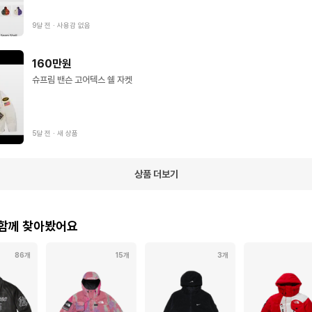
9달 전
∙
사용감 없음
160만원
슈프림 밴슨 고어텍스 쉘 자켓
5달 전
∙
새 상품
상품 더보기
 함께 찾아봤어요
86개
15개
3개