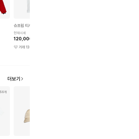
슈프림 티셔츠
슈프림 숏슬리브 셔츠
슈프림 셔츠
현재시세
현재시세
현재시세
120,000원
210,000원
210,000원
거래
1301
건
거래
155
건
거래
387
건
더보기
56개
113개
73개
101개