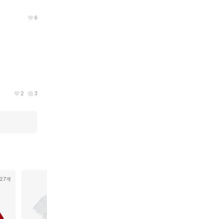
6
2
3
27개
473개
56개
101개