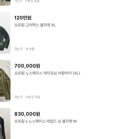
1달 전
∙
사용감 없음
120만원
슈프림 고어텍스 쉘자켓 XL
3달 전
∙
새 상품
700,000원
슈프림 노스페이스 테이프심 바람막이 (XL)
3달 전
∙
사용감 적음
830,000원
슈프림 x 노스페이스 테입드 심 쉘자켓 M