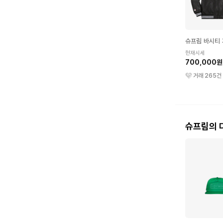
슈프림 바시티
현재시세
700,000원
거래
265
건
슈프림의 