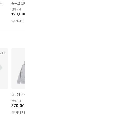
츠
슈프림 캠프캡
슈프림 롱슬리브 티셔츠
슈프림 셔츠
현재시세
현재시세
현재시세
120,000원
150,000원
210,000원
거래
169
건
거래
188
건
거래
387
건
73개
231개
192개
489개
슈프림 박스 로고 후드
아크테릭스 베타 자켓
스투시 티셔츠
현재시세
현재시세
현재시세
370,000원
1,150,000원
80,000원
거래
783
건
거래
899
건
거래
1242
건