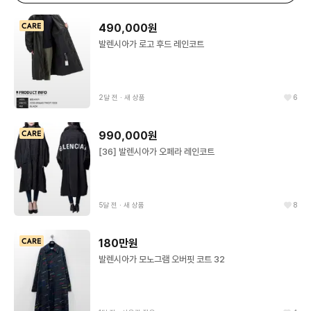
490,000원
발렌시아가 로고 후드 레인코트
2달 전
∙
새 상품
6
990,000원
[36] 발렌시아가 오페라 레인코트
5달 전
∙
새 상품
8
180만원
발렌시아가 모노그램 오버핏 코트 32