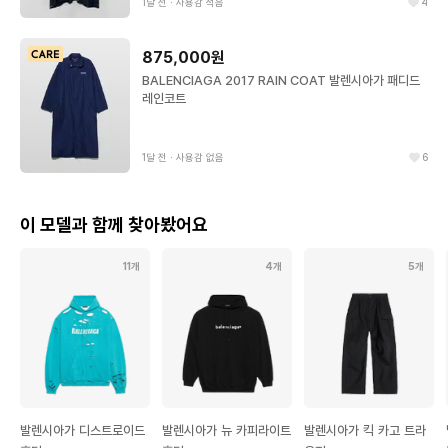
1달 전
∙
사용감 적음
4
875,000원
BALENCIAGA 2017 RAIN COAT 발렌시아가 패디드
레인코트
1달 전
∙
사용감 없음
6
이 모델과 함께 찾아봤어요
11개
4개
5개
발렌시아가 디스트로이드
발렌시아가 뉴 카피라이트
발렌시아가 킥 카고 트라