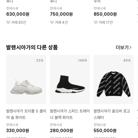
후디
후디
우저
현재시세
현재시세
현재시세
630,000원
750,000원
850,000원
거래
30
건
거래
4
건
거래
17
건
발렌시아가의 다른 상품
더보기
33개
148개
80개
발렌시아가 트리플 S 클리
발렌시아가 스피드 트레이
발렌시아가 올오버 로고
어 솔 화이트
너 블랙 화이트
스웨터
현재시세
현재시세
현재시세
330,000원
280,000원
550,000원