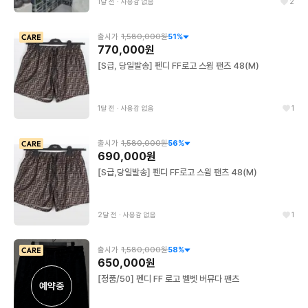
1달 전
∙
사용감 없음
2
출시가
1,580,000원
51
%
770,000원
[S급, 당일발송] 펜디 FF로고 스윔 팬츠 48(M)
1달 전
∙
사용감 없음
1
출시가
1,580,000원
56
%
690,000원
[S급,당일발송] 펜디 FF로고 스윔 팬츠 48(M)
2달 전
∙
사용감 없음
1
출시가
1,580,000원
58
%
650,000원
[정품/50] 펜디 FF 로고 벨벳 버뮤다 팬츠
예약중