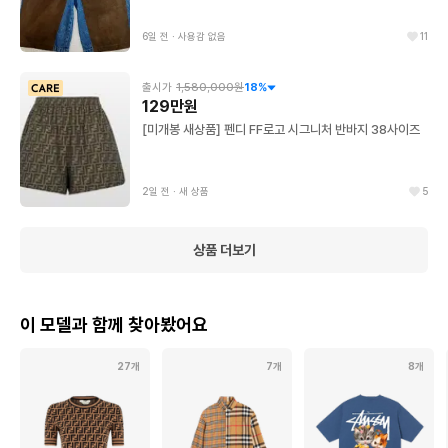
6일 전
∙
사용감 없음
11
출시가
1,580,000원
18
%
129만원
[미개봉 새상품] 펜디 FF로고 시그니처 반바지 38사이즈
2일 전
∙
새 상품
5
상품 더보기
이 모델과 함께 찾아봤어요
27개
7개
8개