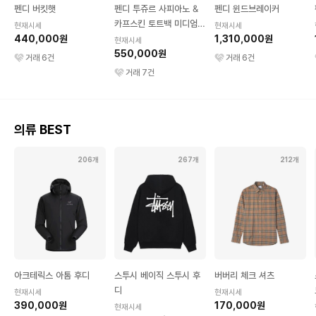
펜디 버킷햇
펜디 투쥬르 사피아노 &
펜디 윈드브레이커
카프스킨 토트백 미디엄
현재시세
현재시세
440,000원
블랙
1,310,000원
현재시세
550,000원
거래
6
건
거래
6
건
거래
7
건
의류 BEST
206개
267개
212개
아크테릭스 아톰 후디
스투시 베이직 스투시 후
버버리 체크 셔츠
디
현재시세
현재시세
390,000원
170,000원
현재시세