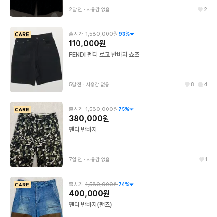
2달 전
∙
사용감 없음
2
출시가
1,580,000원
93
%
110,000원
FENDI 펜디 로고 반바지 쇼츠
5달 전
∙
사용감 없음
8
4
출시가
1,580,000원
75
%
380,000원
펜디 반바지
7일 전
∙
사용감 없음
1
출시가
1,580,000원
74
%
400,000원
펜디 반바지(팬츠)