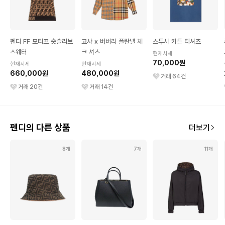
펜디 FF 모티프 숏슬리브
고샤 x 버버리 플란넬 체
스투시 키튼 티셔츠
스웨터
크 셔츠
현재시세
70,000원
현재시세
현재시세
660,000원
480,000원
거래
64
건
거래
20
건
거래
14
건
펜디의 다른 상품
더보기
8개
7개
11개