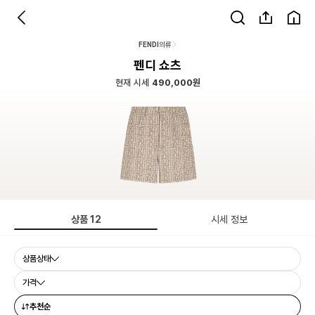
FENDI
의류
펜디 쇼츠
현재 시세
490,000원
상품
12
시세 정보
상품상태
가격
추천순