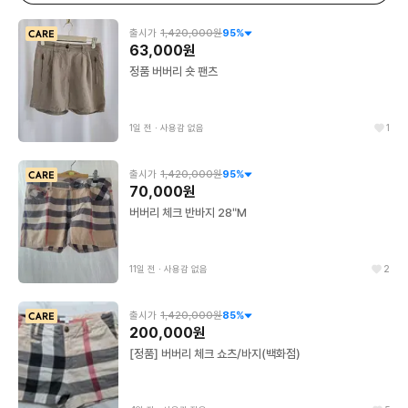
출시가
1,420,000원
95
%
63,000원
정품 버버리 숏 팬츠
1일 전
∙
사용감 없음
1
출시가
1,420,000원
95
%
70,000원
버버리 체크 반바지 28"M
11일 전
∙
사용감 없음
2
출시가
1,420,000원
85
%
200,000원
[정품] 버버리 체크 쇼츠/바지(백화점)