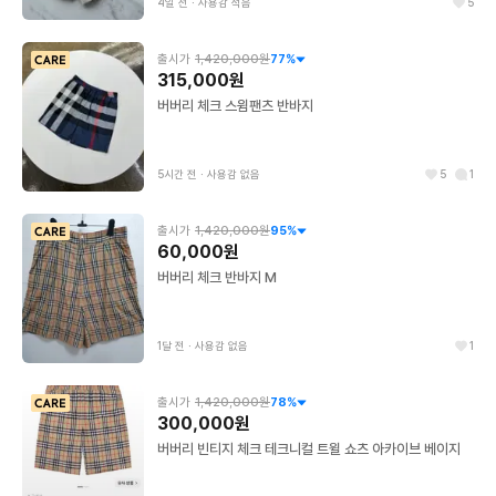
4일 전
∙
사용감 적음
5
출시가
1,420,000원
77
%
315,000원
버버리 체크 스윔팬츠 반바지
5시간 전
∙
사용감 없음
5
1
출시가
1,420,000원
95
%
60,000원
버버리 체크 반바지 M
1달 전
∙
사용감 없음
1
출시가
1,420,000원
78
%
300,000원
버버리 빈티지 체크 테크니컬 트윌 쇼츠 아카이브 베이지