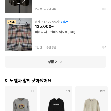
2달 전
∙
사용감 없음
1
출시가
1,420,000원
91
%
125,000원
버버리 체크 반바지 여성용(uk8)
2달 전
∙
사용감 없음
1
상품 더보기
이 모델과 함께 찾아봤어요
4개
4개
86개