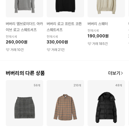
버버리 엠브로이더드 아카
버버리 로고 프린트 코튼
버버리 스웨터
이브 로고 스웨트셔츠
스웨트셔츠
현재시세
190,000원
현재시세
현재시세
260,000원
330,000원
거래
185
건
거래
10
건
거래
21
건
버버리의 다른 상품
더보기
56개
210개
48개