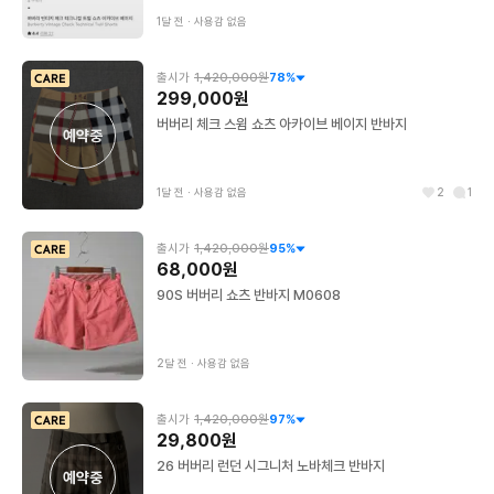
1달 전
∙
사용감 없음
출시가
1,420,000원
78
%
299,000원
버버리 체크 스윔 쇼츠 아카이브 베이지 반바지
예약중
1달 전
∙
사용감 없음
2
1
출시가
1,420,000원
95
%
68,000원
90S 버버리 쇼츠 반바지 M0608
2달 전
∙
사용감 없음
출시가
1,420,000원
97
%
29,800원
26 버버리 런던 시그니처 노바체크 반바지
예약중