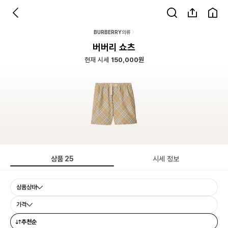
BURBERRY
의류
버버리 쇼츠
현재 시세
150,000원
상품
25
시세 정보
상품상태
가격
추천순