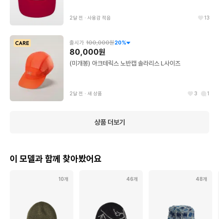
2달 전
∙
사용감 적음
13
출시가
100,000원
20
%
80,000원
(미개봉) 아크테릭스 노반캡 솔라리스 L사이즈
2달 전
∙
새 상품
3
1
상품 더보기
이 모델과 함께 찾아봤어요
10개
46개
48개