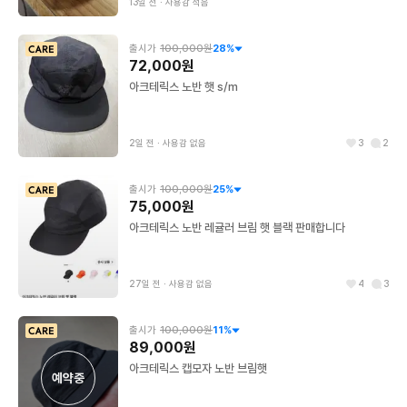
13일 전
∙
사용감 적음
출시가
100,000원
28
%
72,000원
아크테릭스 노반 햇 s/m
2일 전
∙
사용감 없음
3
2
출시가
100,000원
25
%
75,000원
아크테릭스 노반 레귤러 브림 햇 블랙 판매합니다
27일 전
∙
사용감 없음
4
3
출시가
100,000원
11
%
89,000원
아크테릭스 캡모자 노반 브림햇
예약중