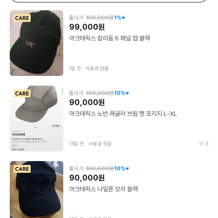
출시가
100,000원
1
%
99,000원
아크테릭스 칼리둠 5 패널 캡 블랙
1일 전
∙
사용감 없음
출시가
100,000원
10
%
90,000원
아크테릭스 노반 레귤러 브림 햇 포리지 L-XL
13일 전
∙
사용감 적음
3
출시가
100,000원
10
%
90,000원
아크테릭스 나일론 모자 블랙