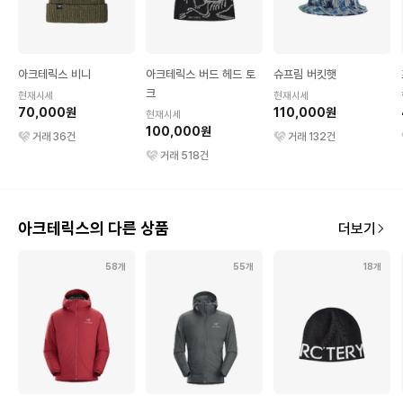
아크테릭스 비니
아크테릭스 버드 헤드 토
슈프림 버킷햇
크
현재시세
현재시세
70,000원
110,000원
현재시세
100,000원
거래
36
건
거래
132
건
거래
518
건
아크테릭스의 다른 상품
더보기
58개
55개
18개