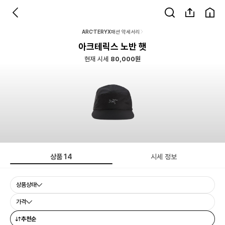
ARC'TERYX
패션 악세서리
아크테릭스 노반 햇
현재 시세
80,000원
상품
14
시세 정보
상품상태
가격
추천순