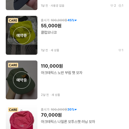
1달 전
∙
사용감 없음
2
1
출시가
100,000원
45
%
55,000원
클럽모나코
예약중
1달 전
∙
새 상품
1
110,000원
아크테릭스 노반 부림 햇 모자
예약중
2달 전
∙
새 상품
출시가
100,000원
30
%
70,000원
아크테릭스 나일론 모투스햇 러닝 모자