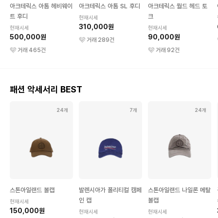
아크테릭스 아톰 헤비웨이
아크테릭스 아톰 SL 후디
아크테릭스 월드 헤드 토
트 후디
크
현재시세
310,000원
현재시세
현재시세
500,000원
90,000원
거래
289
건
거래
465
건
거래
92
건
패션 악세서리 BEST
24개
7개
24개
스톤아일랜드 볼캡
발렌시아가 폴리티컬 캠페
스톤아일랜드 나일론 메탈
인 캡
볼캡
현재시세
150,000원
현재시세
현재시세